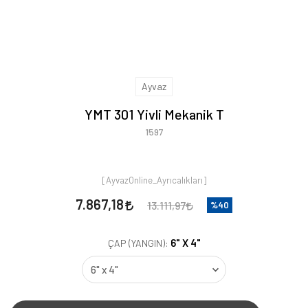
Ayvaz
YMT 301 Yivli Mekanik T
1597
[AyvazOnline_Ayrıcalıkları]
7.867,18
13.111,97
%40
6" X 4"
ÇAP (YANGIN):