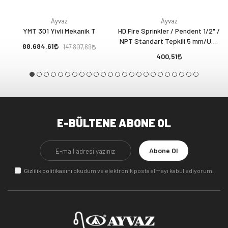
Ayvaz
Ayvaz
YMT 301 Yivli Mekanik T
HD Fire Sprinkler / Pendent 1/2" /
NPT Standart Tepkili 5 mm/UL-
88.684,61
147.807,69
FM
400,51
E-BÜLTENE ABONE OL
Abone Ol
Gizlilik politikasını
okudum ve elektronik posta almayı kabul ediyorum.