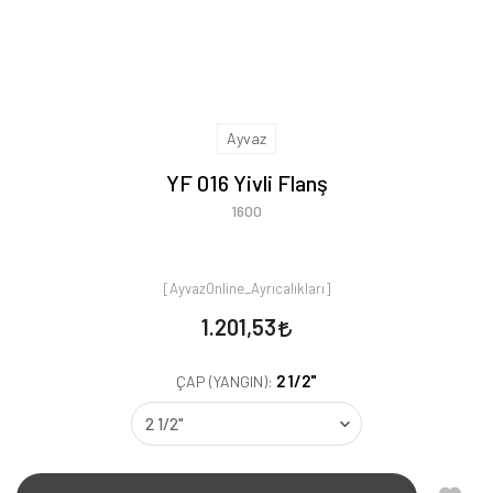
Ayvaz
YF 016 Yivli Flanş
1600
[AyvazOnline_Ayrıcalıkları]
1.201,53
2 1/2"
ÇAP (YANGIN):