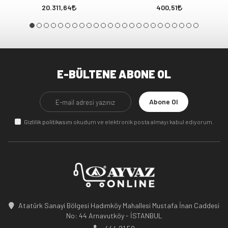
FM
20.311,64
400,51
E-BÜLTENE ABONE OL
Abone Ol
Gizlilik politikasını
okudum ve elektronik posta almayı kabul ediyorum.
Atatürk Sanayi Bölgesi Hadımköy Mahallesi Mustafa İnan Caddesi
No: 44 Arnavutköy - İSTANBUL