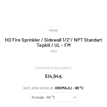
Ayvaz
HD Fire Sprinkler / Sidewall 1/2"/ NPT Standart
Tepkili / UL - FM
1482
[AyvazOnline_Ayrıcalıkları]
514,94
KROMAJLI - 68 °C
KAPLAMA/SICAKLIK: