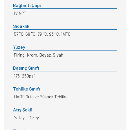
Bağlantı Çapı
½”NPT
Sıcaklık
57 °C, 68 °C, 79 °C, 93 °C, 141°C
Yüzey
Pirinç, Krom, Beyaz, Siyah
Basınç Sınıfı
175~250psi
Tehlike Sınıfı
Hafif, Orta ve Yüksek Tehlike
Atış Şekli
Yatay – Dikey