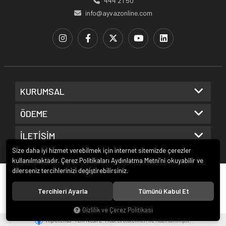
444 21 50
info@ayvazonline.com
KURUMSAL
ÖDEME
İLETİŞİM
Size daha iyi hizmet verebilmek için internet sitemizde çerezler
kullanılmaktadır. Çerez Politikaları Aydınlatma Metni’ni okuyabilir ve
dilerseniz tercihlerinizi değiştirebilirsiniz.
© 2020
Ayvaz Online
. Tüm hakları saklıdır.
Tercihleri Ayarla
Tümünü Kabul Et
Gizlilik ve Çerez Politikası
®
Hipotenüs
Yeni Nesil E-Ticaret Sistemleri ile Hazırlanmıştır.