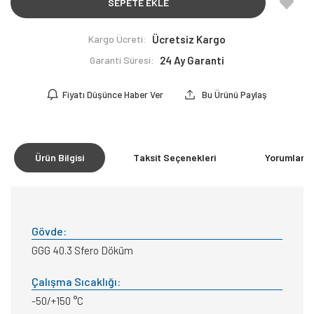
SEPETE EKLE
Kargo Ücreti:
Ücretsiz Kargo
Garanti Süresi:
24 Ay Garanti
Fiyatı Düşünce Haber Ver
Bu Ürünü Paylaş
Ürün Bilgisi
Taksit Seçenekleri
Yorumlar
(0
Gövde:
GGG 40.3 Sfero Döküm
Çalışma Sıcaklığı:
-50/+150 °C