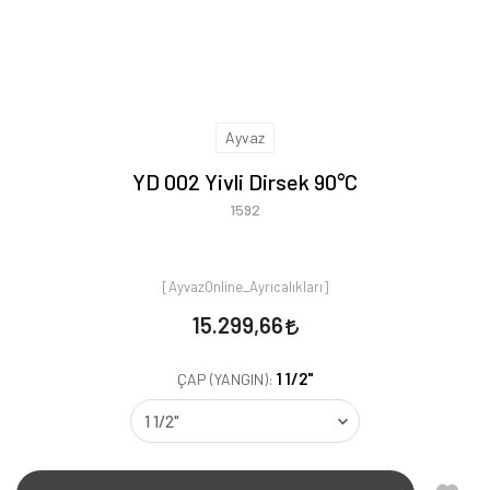
Ayvaz
YD 002 Yivli Dirsek 90°C
1592
[AyvazOnline_Ayrıcalıkları]
15.299,66
1 1/2"
ÇAP (YANGIN):