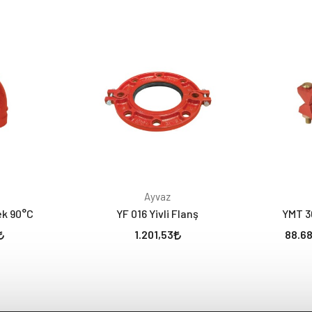
Ayvaz
sek 90°C
YF 016 Yivli Flanş
YMT 30
1.201,53
88.68