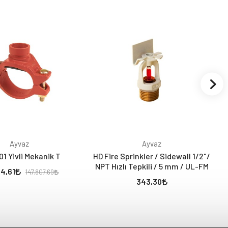
Ayvaz
Ayvaz
1 Yivli Mekanik T
HD Fire Sprinkler / Sidewall 1/2"/
NPT Hızlı Tepkili / 5 mm / UL-FM
4,61
147.807,69
343,30