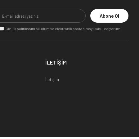
Abone Ol
Gizlilik politikasını
okudum ve elektronik posta almayı kabul ediyorum.
İLETİŞİM
İletişim