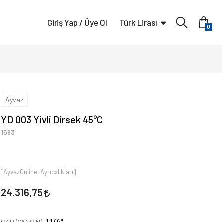
Giriş Yap / Üye Ol
Türk Lirası
0
Ayvaz
YD 003 Yivli Dirsek 45°C
1593
[AyvazOnline_Ayrıcalıkları]
24.316,75
1 1/4"
ÇAP (YANGIN):