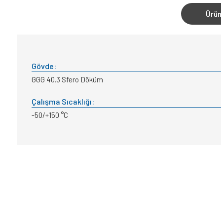
Ürün
Gövde:
GGG 40.3 Sfero Döküm
Çalışma Sıcaklığı:
-50/+150 °C