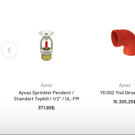
Ayvaz
Ayvaz
Ayvaz Sprinkler Pendent /
YD 002 Yivli Dir
Standart Tepkili / 1/2" / UL-FM
15.305,25
371,90