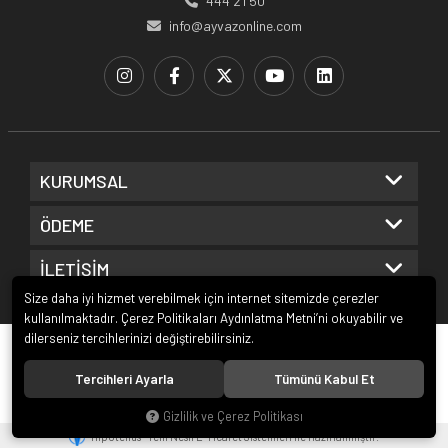
444 21 50
info@ayvazonline.com
KURUMSAL
ÖDEME
İLETİŞİM
Size daha iyi hizmet verebilmek için internet sitemizde çerezler
kullanılmaktadır. Çerez Politikaları Aydınlatma Metni’ni okuyabilir ve
dilerseniz tercihlerinizi değiştirebilirsiniz.
© 2020
Ayvaz Online
. Tüm hakları saklıdır.
Tercihleri Ayarla
Tümünü Kabul Et
Gizlilik ve Çerez Politikası
®
Hipotenüs
Yeni Nesil E-Ticaret Sistemleri ile Hazırlanmıştır.