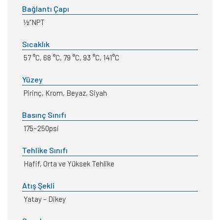
Bağlantı Çapı
½”NPT
Sıcaklık
57 °C, 68 °C, 79 °C, 93 °C, 141°C
Yüzey
Pirinç, Krom, Beyaz, Siyah
Basınç Sınıfı
175~250psi
Tehlike Sınıfı
Hafif, Orta ve Yüksek Tehlike
Atış Şekli
Yatay – Dikey