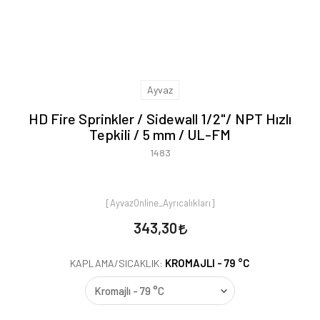
Ayvaz
HD Fire Sprinkler / Sidewall 1/2"/ NPT Hızlı
Tepkili / 5 mm / UL-FM
1483
[AyvazOnline_Ayrıcalıkları]
343,30
KROMAJLI - 79 °C
KAPLAMA/SICAKLIK: