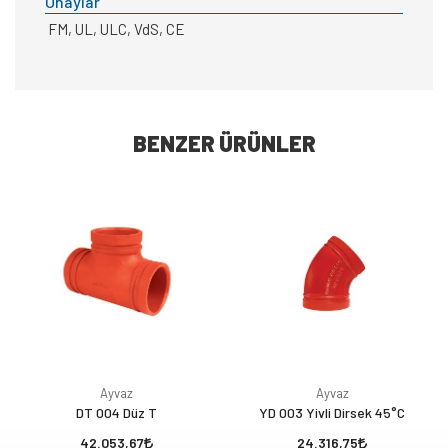
Onaylar
FM, UL, ULC, VdS, CE
BENZER ÜRÜNLER
Ayvaz
Ayvaz
DT 004 Düz T
YD 003 Yivli Dirsek 45°C
42.053,67
24.316,75