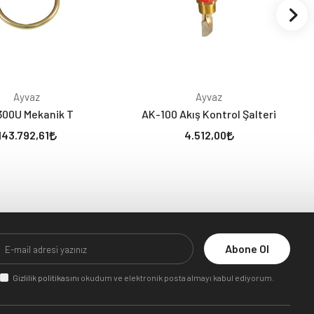
Ayvaz
Ayvaz
300U Mekanik T
AK-100 Akış Kontrol Şalteri
143.792,61
4.512,00
Abone Ol
Gizlilik politikasını
okudum ve elektronik posta almayı kabul ediyorum.