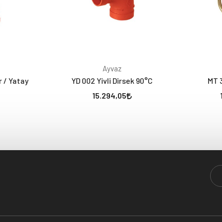
Ayvaz
r / Yatay
YD 002 Yivli Dirsek 90°C
MT 
15.294,05