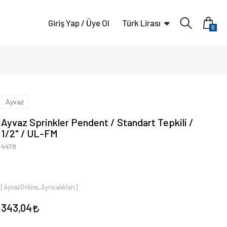
Giriş Yap / Üye Ol
Türk Lirası
0
Ayvaz
Ayvaz Sprinkler Pendent / Standart Tepkili /
1/2" / UL-FM
4478
[AyvazOnline_Ayrıcalıkları]
343,04