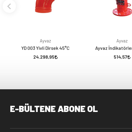
Ayvaz
Ayvaz
YD 003 Yivli Dirsek 45°C
Ayvaz İndikatörle
24.298,95
514,57
E-BÜLTENE ABONE OL