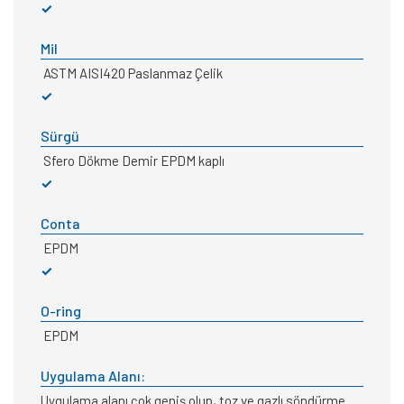
✓
Mil
ASTM AISI420 Paslanmaz Çelik
✓
Sürgü
Sfero Dökme Demir EPDM kaplı
✓
Conta
EPDM
✓
O-ring
EPDM
Uygulama Alanı:
Uygulama alanı çok geniş olup, toz ve gazlı söndürme