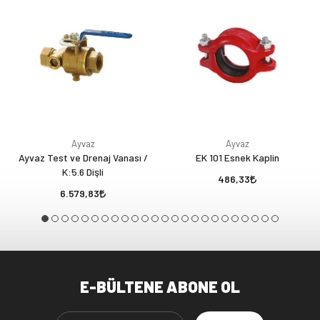
Ayvaz
Ayvaz
Ayvaz Test ve Drenaj Vanası /
EK 101 Esnek Kaplin
K:5.6 Dişli
486,33
6.579,83
E-BÜLTENE ABONE OL