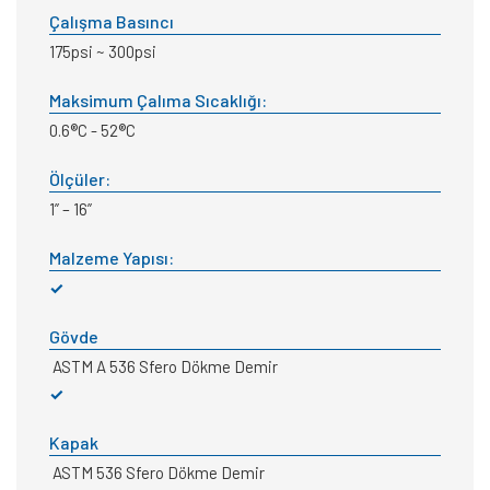
Çalışma Basıncı
175psi ~ 300psi
Maksimum Çalıma Sıcaklığı:
0.6®C - 52®C
Ölçüler:
1” – 16”
Malzeme Yapısı:
✓
Gövde
ASTM A 536 Sfero Dökme Demir
✓
Kapak
ASTM 536 Sfero Dökme Demir