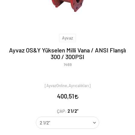
Ayvaz
Ayvaz OS&Y Yükselen Milli Vana / ANSI Flanşlı
300 / 300PSI
1469
[AyvazOnline_Ayrıcalıkları]
400,51
2 1/2”
ÇAP: