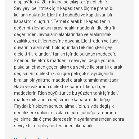
display'den 4-20 mA analog çıkış takip edilebilir.
Seviyeyi belirtmek için kapasitans ölçme prensibi
kullanılmaktadır. Elektrod çubuğu ve kap duvarı bir
kapasitor oluşturur. Temel olarak bir kapasitenin
değerinin levhaların arasındaki maddenin dielektrik
değerinden, levhaların alanlarından ve aralarındaki
uzaklıktan etkilenmesine dayanır. Elektrodun ve tank
duvarının alanı sabit olduğundan tek degişken şey
dielektrik rolündeki tankın içinde bulunan maddedir.
Eğer bu dielektrik maddenin seviyesi degişiyor ise,
plakalar içinden geçen akım da seviye ile orantılı olarak
degişir. Bir dielektrik, su gibi pek çok sıvıyı dışarıda
bırakan bir yalıtma maddesi olarak tanımlanmaktadır.
Hava ve vakumun dielektrik sabiti 1 iken, diger
maddelerin 1'den büyüktür ve bu yüzden tank içindeki
madde miktarının değişimi ile kapasite de değişir.
Faydalı bir ölçüm sonucu almak için, sıvıda degişik
derinliklere daldırılmış olan ölçüm çubuğu tamamen
yalıtılmalıdır. ölçme derecesinin ayarlanmasından sonra
seviye bir display ünitesinden okunabilir.