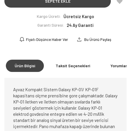
SEPETE EKLE
Kargo Ücreti:
Ücretsiz Kargo
Garanti Süresi:
24 Ay Garanti
Fiyatı Düşünce Haber Ver
Bu Ürünü Paylaş
Ürün Bilgisi
Taksit Seçenekleri
Yorumlar
(0
Ayvaz Kompakt Sistem Galaxy KP-01/ KP-01F
kapasitans olçme prensibine gore çalışmaktadır. Galaxy
KP-01 iletken ve iletken olmayan sıvılarda farklı
seviyeleri göstermek için kullanılır. Galaxy KP-01
elektrod govdesine entegre edilen ve 4-20 mA'lik
standart bir analog sinyal üreten bir seviye vericisi
içermektedir. Pano muhafaza kapağı üzerinde bulunan