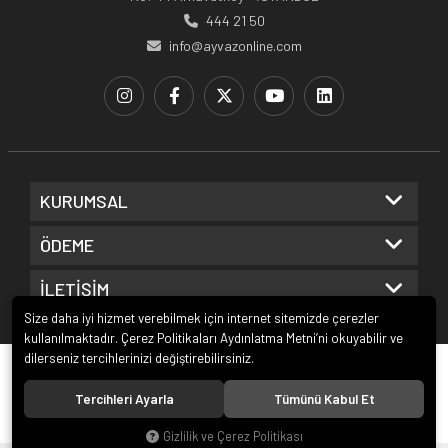
444 21 50
info@ayvazonline.com
KURUMSAL
ÖDEME
İLETİŞİM
Size daha iyi hizmet verebilmek için internet sitemizde çerezler
kullanılmaktadır. Çerez Politikaları Aydınlatma Metni’ni okuyabilir ve
dilerseniz tercihlerinizi değiştirebilirsiniz.
© 2020
Ayvaz Online
. Tüm hakları saklıdır.
Tercihleri Ayarla
Tümünü Kabul Et
Gizlilik ve Çerez Politikası