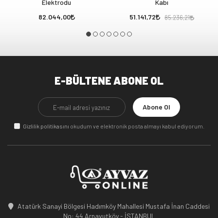
Elektrodu
Kabı
82.044,00
51.141,72
85.236,21
E-BÜLTENE ABONE OL
Abone Ol
Gizlilik politikasını
okudum ve elektronik posta almayı kabul ediyorum.
Atatürk Sanayi Bölgesi Hadımköy Mahallesi Mustafa İnan Caddesi
No: 44 Arnavutköy - İSTANBUL