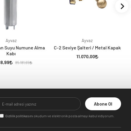
Ayvaz
Ayvaz
an Suyu Numune Alma
C-2 Seviye Şalteri / Metal Kapak
Kabı
11.070,00
08,99
85.181,65
Abone Ol
Gizlilik politikasını
okudum ve elektronik posta almayı kabul ediyorum.