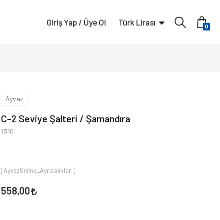
Giriş Yap / Üye Ol
Türk Lirası
0
Ayvaz
C-2 Seviye Şalteri / Şamandıra
1310
[AyvazOnline_Ayrıcalıkları]
558,00