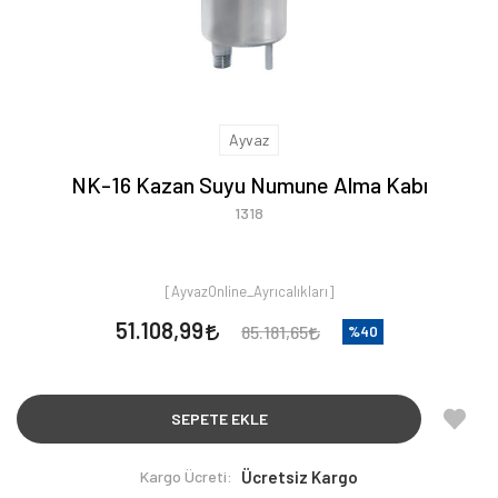
Ayvaz
NK-16 Kazan Suyu Numune Alma Kabı
1318
[AyvazOnline_Ayrıcalıkları]
51.108,99
85.181,65
%40
SEPETE EKLE
Kargo Ücreti:
Ücretsiz Kargo