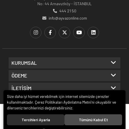
No: 44 Arnavutköy - İSTANBUL
444 21 50
info@ayvazonline.com
KURUMSAL
ÖDEME
İLETİŞİM
Size daha iyi hizmet verebilmek için internet sitemizde çerezler
kullanılmaktadır. Çerez Politikaları Aydınlatma Metni’ni okuyabilir ve
dilerseniz tercihlerinizi değiştirebilirsiniz.
© 2020
Ayvaz Online
. Tüm hakları saklıdır.
Tercihleri Ayarla
Tümünü Kabul Et