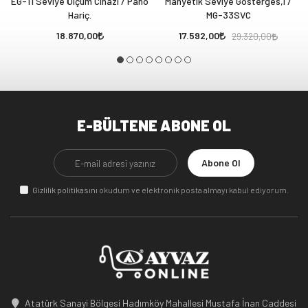
EG-11 Seviye Ölçüm Cihazı / Pano
Manyetik Seviye Gösterges,i /
Hariç.
MG-33SVC
18.870,00
17.592,00
29.320,00
E-BÜLTENE ABONE OL
Abone Ol
Gizlilik politikasını
okudum ve elektronik posta almayı kabul ediyorum.
Atatürk Sanayi Bölgesi Hadımköy Mahallesi Mustafa İnan Caddesi