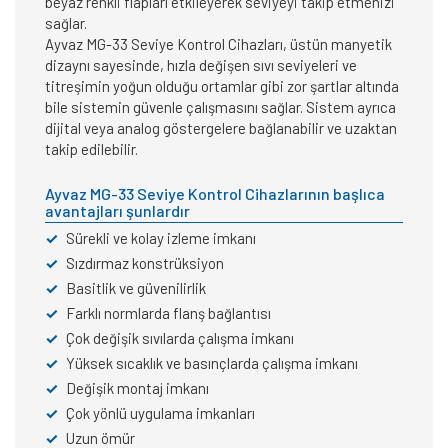
beyaz renkli flapları etkileyerek seviyeyi takip etmenizi
sağlar.
Ayvaz MG-33 Seviye Kontrol Cihazları, üstün manyetik
dizaynı sayesinde, hızla değişen sıvı seviyeleri ve
titreşimin yoğun olduğu ortamlar gibi zor şartlar altında
bile sistemin güvenle çalışmasını sağlar. Sistem ayrıca
dijital veya analog göstergelere bağlanabilir ve uzaktan
takip edilebilir.
Ayvaz MG-33 Seviye Kontrol Cihazlarının başlıca
avantajları şunlardır
✓
Sürekli ve kolay izleme imkanı
✓
Sızdırmaz konstrüksiyon
✓
Basitlik ve güvenilirlik
✓
Farklı normlarda flanş bağlantısı
✓
Çok değişik sıvılarda çalışma imkanı
✓
Yüksek sıcaklık ve basınçlarda çalışma imkanı
✓
Değişik montaj imkanı
✓
Çok yönlü uygulama imkanları
✓
Uzun ömür