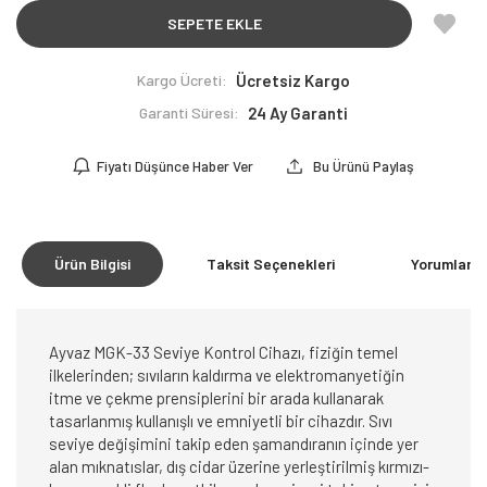
SEPETE EKLE
Kargo Ücreti:
Ücretsiz Kargo
Garanti Süresi:
24 Ay Garanti
Fiyatı Düşünce Haber Ver
Bu Ürünü Paylaş
Ürün Bilgisi
Taksit Seçenekleri
Yorumlar
(0
Ayvaz MGK-33 Seviye Kontrol Cihazı, fiziğin temel
ilkelerinden; sıvıların kaldırma ve elektromanyetiğin
itme ve çekme prensiplerini bir arada kullanarak
tasarlanmış kullanışlı ve emniyetli bir cihazdır. Sıvı
seviye değişimini takip eden şamandıranın içinde yer
alan mıknatıslar, dış cidar üzerine yerleştirilmiş kırmızı-