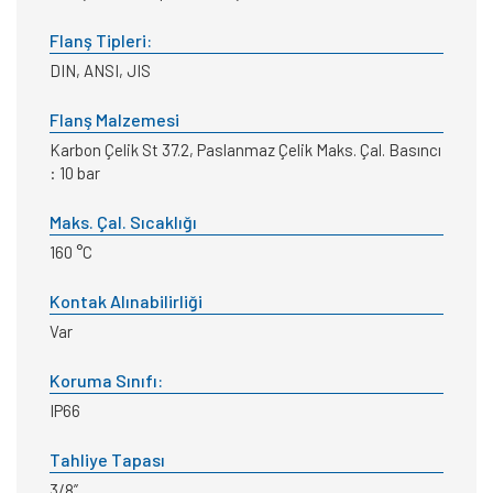
Flanş Tipleri:
DIN, ANSI, JIS
Flanş Malzemesi
Karbon Çelik St 37.2, Paslanmaz Çelik Maks. Çal. Basıncı
: 10 bar
Maks. Çal. Sıcaklığı
160 °C
Kontak Alınabilirliği
Var
Koruma Sınıfı:
IP66
Tahliye Tapası
3/8”