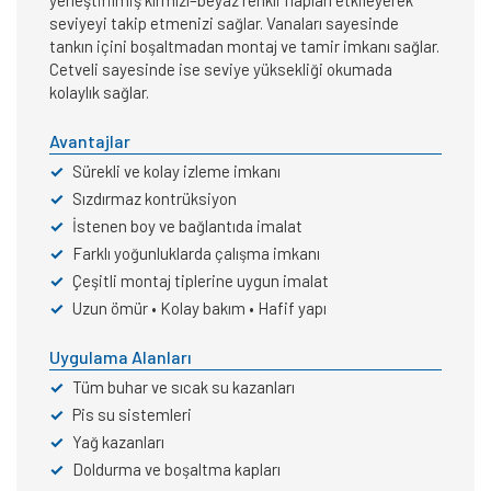
yerleştirilmiş kırmızı–beyaz renkli flapları etkileyerek
seviyeyi takip etmenizi sağlar. Vanaları sayesinde
tankın içini boşaltmadan montaj ve tamir imkanı sağlar.
Cetveli sayesinde ise seviye yüksekliği okumada
kolaylık sağlar.
Avantajlar
✓
Sürekli ve kolay izleme imkanı
✓
Sızdırmaz kontrüksiyon
✓
İstenen boy ve bağlantıda imalat
✓
Farklı yoğunluklarda çalışma imkanı
✓
Çeşitli montaj tiplerine uygun imalat
✓
Uzun ömür • Kolay bakım • Hafif yapı
Uygulama Alanları
✓
Tüm buhar ve sıcak su kazanları
✓
Pis su sistemleri
✓
Yağ kazanları
✓
Doldurma ve boşaltma kapları