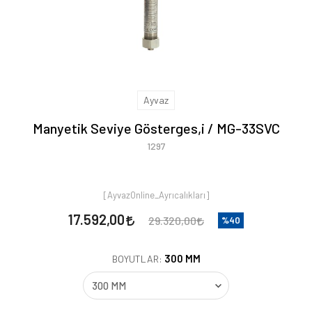
Ayvaz
Manyetik Seviye Gösterges,i / MG-33SVC
1297
[AyvazOnline_Ayrıcalıkları]
17.592,00
29.320,00
%40
300 MM
BOYUTLAR: