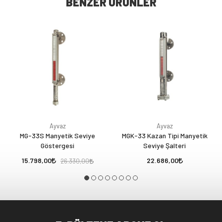
BENZER ÜRÜNLER
Ayvaz
Ayvaz
MG-33S Manyetik Seviye
MGK-33 Kazan Tipi Manyetik
Göstergesi
Seviye Şalteri
15.798,00
22.686,00
26.330,00