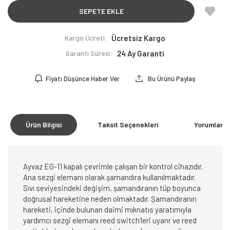
SEPETE EKLE
Kargo Ücreti:
Ücretsiz Kargo
Garanti Süresi:
24 Ay Garanti
Fiyatı Düşünce Haber Ver
Bu Ürünü Paylaş
Ürün Bilgisi
Taksit Seçenekleri
Yorumlar
(0
Ayvaz EG-11 kapalı çevrimle çalışan bir kontrol cihazıdır.
Ana sezgi elemanı olarak şamandıra kullanılmaktadır.
Sıvı seviyesindeki değişim, şamandıranın tüp boyunca
doğrusal hareketine neden olmaktadır. Şamandıranın
hareketi, içinde bulunan daimi mıknatıs yaratımıyla
yardımcı sezgi elemanı reed switch’leri uyarır ve reed