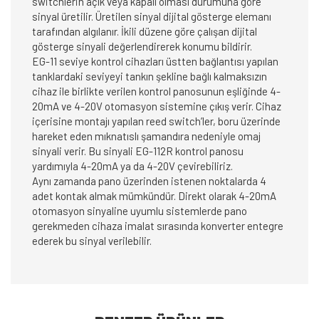
switchlerin açık veya kapalı olması durumuna göre
sinyal üretilir. Üretilen sinyal dijital gösterge elemanı
tarafından algılanır. İkili düzene göre çalışan dijital
gösterge sinyali değerlendirerek konumu bildirir.
EG-11 seviye kontrol cihazları üstten bağlantısı yapılan
tanklardaki seviyeyi tankın şekline bağlı kalmaksızın
cihaz ile birlikte verilen kontrol panosunun eşliğinde 4-
20mA ve 4-20V otomasyon sistemine çıkış verir. Cihaz
içerisine montajı yapılan reed switch’ler, boru üzerinde
hareket eden mıknatıslı şamandıra nedeniyle omaj
sinyali verir. Bu sinyali EG-112R kontrol panosu
yardımıyla 4-20mA ya da 4-20V çevirebiliriz.
Aynı zamanda pano üzerinden istenen noktalarda 4
adet kontak almak mümkündür. Direkt olarak 4-20mA
otomasyon sinyaline uyumlu sistemlerde pano
gerekmeden cihaza imalat sırasında konverter entegre
ederek bu sinyal verilebilir.