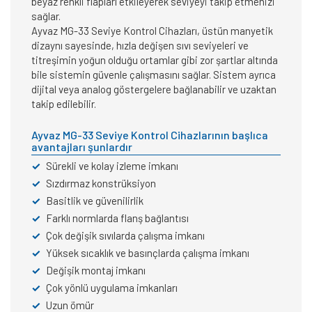
beyaz renkli flapları etkileyerek seviyeyi takip etmenizi
sağlar.
Ayvaz MG-33 Seviye Kontrol Cihazları, üstün manyetik
dizaynı sayesinde, hızla değişen sıvı seviyeleri ve
titreşimin yoğun olduğu ortamlar gibi zor şartlar altında
bile sistemin güvenle çalışmasını sağlar. Sistem ayrıca
dijital veya analog göstergelere bağlanabilir ve uzaktan
takip edilebilir.
Ayvaz MG-33 Seviye Kontrol Cihazlarının başlıca
avantajları şunlardır
✓
Sürekli ve kolay izleme imkanı
✓
Sızdırmaz konstrüksiyon
✓
Basitlik ve güvenilirlik
✓
Farklı normlarda flanş bağlantısı
✓
Çok değişik sıvılarda çalışma imkanı
✓
Yüksek sıcaklık ve basınçlarda çalışma imkanı
✓
Değişik montaj imkanı
✓
Çok yönlü uygulama imkanları
✓
Uzun ömür