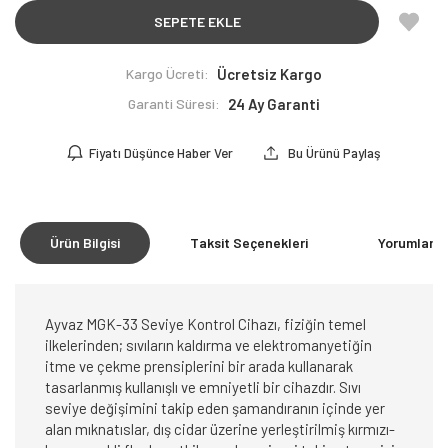
SEPETE EKLE
Kargo Ücreti:
Ücretsiz Kargo
Garanti Süresi:
24 Ay Garanti
Fiyatı Düşünce Haber Ver
Bu Ürünü Paylaş
Ürün Bilgisi
Taksit Seçenekleri
Yorumlar
(0
Ayvaz MGK-33 Seviye Kontrol Cihazı, fiziğin temel
ilkelerinden; sıvıların kaldırma ve elektromanyetiğin
itme ve çekme prensiplerini bir arada kullanarak
tasarlanmış kullanışlı ve emniyetli bir cihazdır. Sıvı
seviye değişimini takip eden şamandıranın içinde yer
alan mıknatıslar, dış cidar üzerine yerleştirilmiş kırmızı-