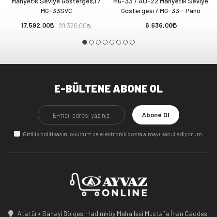
Manyetik Seviye Gösterges,i /
MG-33 / AU-22 Manyetik Seviye
MG-33SVC
Göstergesi / MG-33 - Pano
17.592,00
6.636,00
29.320,00
E-BÜLTENE ABONE OL
Abone Ol
Gizlilik politikasını
okudum ve elektronik posta almayı kabul ediyorum.
Atatürk Sanayi Bölgesi Hadımköy Mahallesi Mustafa İnan Caddesi