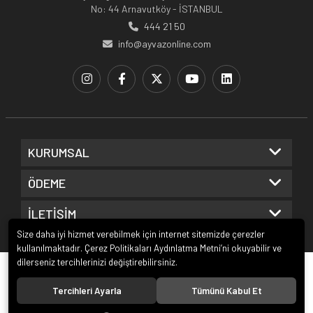
No: 44 Arnavutköy - İSTANBUL
444 21 50
info@ayvazonline.com
KURUMSAL
ÖDEME
İLETİŞİM
Size daha iyi hizmet verebilmek için internet sitemizde çerezler
kullanılmaktadır. Çerez Politikaları Aydınlatma Metni’ni okuyabilir ve
dilerseniz tercihlerinizi değiştirebilirsiniz.
© 2020
Ayvaz Online
. Tüm hakları saklıdır.
Tercihleri Ayarla
Tümünü Kabul Et