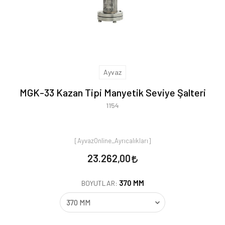
Ayvaz
MGK-33 Kazan Tipi Manyetik Seviye Şalteri
1154
[AyvazOnline_Ayrıcalıkları]
23.262,00
370 MM
BOYUTLAR: