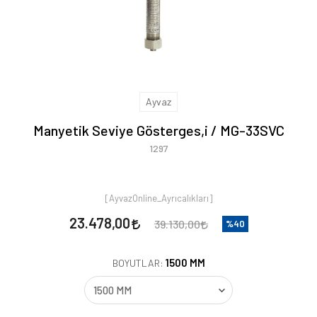
Ayvaz
Manyetik Seviye Gösterges,i / MG-33SVC
1297
[AyvazOnline_Ayrıcalıkları]
23.478,00
39.130,00
%40
1500 MM
BOYUTLAR: