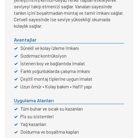
yerleştirilmiş kırmızı–beyaz renkli flapları etkileyerek
seviyeyi takip etmenizi sağlar. Vanaları sayesinde
tankın içini boşaltmadan montaj ve tamir imkanı sağlar.
Cetveli sayesinde ise seviye yüksekliği okumada
kolaylık sağlar.
Avantajlar
✓
Sürekli ve kolay izleme imkanı
✓
Sızdırmaz kontrüksiyon
✓
İstenen boy ve bağlantıda imalat
✓
Farklı yoğunluklarda çalışma imkanı
✓
Çeşitli montaj tiplerine uygun imalat
✓
Uzun ömür • Kolay bakım • Hafif yapı
Uygulama Alanları
✓
Tüm buhar ve sıcak su kazanları
✓
Pis su sistemleri
✓
Yağ kazanları
✓
Doldurma ve boşaltma kapları