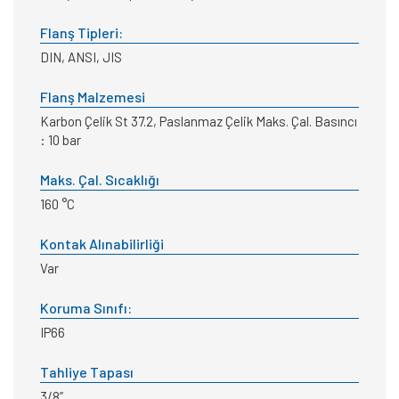
Flanş Tipleri:
DIN, ANSI, JIS
Flanş Malzemesi
Karbon Çelik St 37.2, Paslanmaz Çelik Maks. Çal. Basıncı
: 10 bar
Maks. Çal. Sıcaklığı
160 °C
Kontak Alınabilirliği
Var
Koruma Sınıfı:
IP66
Tahliye Tapası
3/8”