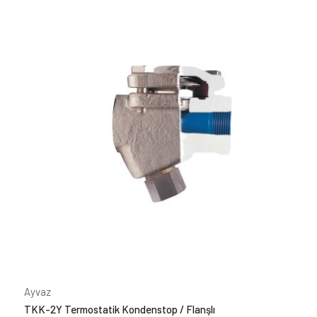
1/2"
(7)
3/4"
(6)
1 1/4"
(1)
1 1/2"
(1)
2"
(1)
1"
(4)
Fiyat Aralığı
Ayvaz
TKK-2Y Termostatik Kondenstop / Flanşlı