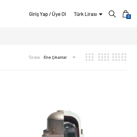
Giriş Yap / Üye Ol
Türk Lirası
0
Sırala