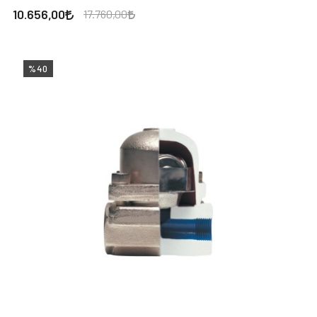
10.656,00
17.760,00
%40