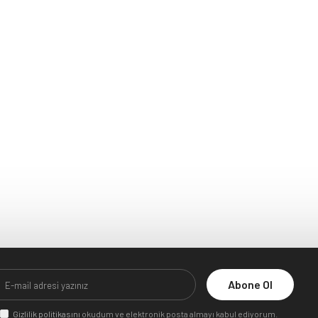
Abone Ol
Gizlilik politikasını
okudum ve elektronik posta almayı kabul ediyorum.