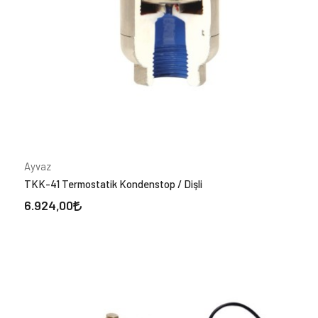
Termodinamik Kondenstoplar
Termostatik Kondenstoplar
Vakum Kırıcılar
Ayvaz'a Özel
Esnek Metal Hortumlar
Kompansatörler
Seviye Kontrol Cihazları
Ayvaz
Vanalar
TKK-41 Termostatik Kondenstop / Dişli
Yangın Grubu
6.924,00
Yangın Algılama Sistemleri
Markalar
Ayvaz
(13)