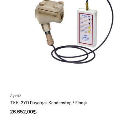
ÇAPLAR
3/8"
(1)
1/2
(2)
3/4
(2)
1 1/4"
(1)
DN15
(4)
DN20
(4)
DN25
(4)
DN32
(1)
DN40
(1)
Ayvaz
DN50
(2)
TKK-2YD Duyargalı Kondenstop / Flanşlı
DN65
(1)
26.652,00
DN80
(1)
DN100
(1)