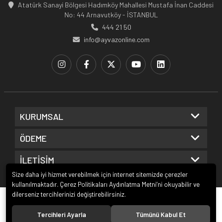
Atatürk Sanayi Bölgesi Hadımköy Mahallesi Mustafa İnan Caddesi
No: 44 Arnavutköy - İSTANBUL
444 21 50
info@ayvazonline.com
KURUMSAL
ÖDEME
İLETİŞİM
Size daha iyi hizmet verebilmek için internet sitemizde çerezler
kullanılmaktadır. Çerez Politikaları Aydınlatma Metni’ni okuyabilir ve
dilerseniz tercihlerinizi değiştirebilirsiniz.
© 2020
Ayvaz Online
. Tüm hakları saklıdır.
Tercihleri Ayarla
Tümünü Kabul Et