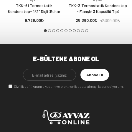
TKK-61 Termostatik
TKK-3 Termostatik Kondenstop
Kondenstop- 1/2" Dişli (Buhar
- Flanşlı (3 Kapsüllü Tip)
Devrelerinden Hava Atıcı)
9.726,00
25.380,00
42.300,00
E-BÜLTENE ABONE OL
Abone Ol
Gizlilik politikasını
okudum ve elektronik posta almayı kabul ediyorum.