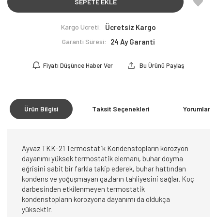
SEPETE EKLE
Kargo Ücreti:
Ücretsiz Kargo
Garanti Süresi:
24 Ay Garanti
Fiyatı Düşünce Haber Ver
Bu Ürünü Paylaş
Ürün Bilgisi
Taksit Seçenekleri
Yorumlar
(0
Ayvaz TKK-21 Termostatik Kondenstopların korozyon
dayanımı yüksek termostatik elemanı, buhar doyma
eğrisini sabit bir farkla takip ederek, buhar hattından
kondens ve yoğuşmayan gazların tahliyesini sağlar. Koç
darbesinden etkilenmeyen termostatik
kondenstopların korozyona dayanımı da oldukça
yüksektir.