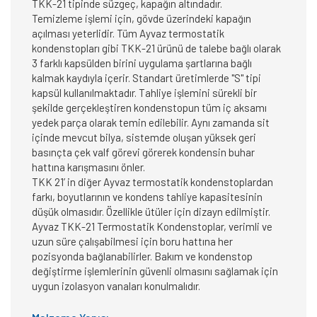
TKK-21 tipinde süzgeç, kapağın altındadır.
Temizleme işlemi için, gövde üzerindeki kapağın
açılması yeterlidir. Tüm Ayvaz termostatik
kondenstopları gibi TKK-21 ürünü de talebe bağlı olarak
3 farklı kapsülden birini uygulama şartlarına bağlı
kalmak kaydıyla içerir. Standart üretimlerde "S" tipi
kapsül kullanılmaktadır. Tahliye işlemini sürekli bir
şekilde gerçekleştiren kondenstopun tüm iç aksamı
yedek parça olarak temin edilebilir. Aynı zamanda sit
içinde mevcut bilya, sistemde oluşan yüksek geri
basınçta çek valf görevi görerek kondensin buhar
hattına karışmasını önler.
TKK 21’ in diğer Ayvaz termostatik kondenstoplardan
farkı, boyutlarının ve kondens tahliye kapasitesinin
düşük olmasıdır. Özellikle ütüler için dizayn edilmiştir.
Ayvaz TKK-21 Termostatik Kondenstoplar, verimli ve
uzun süre çalışabilmesi için boru hattına her
pozisyonda bağlanabilirler. Bakım ve kondenstop
değiştirme işlemlerinin güvenli olmasını sağlamak için
uygun izolasyon vanaları konulmalıdır.