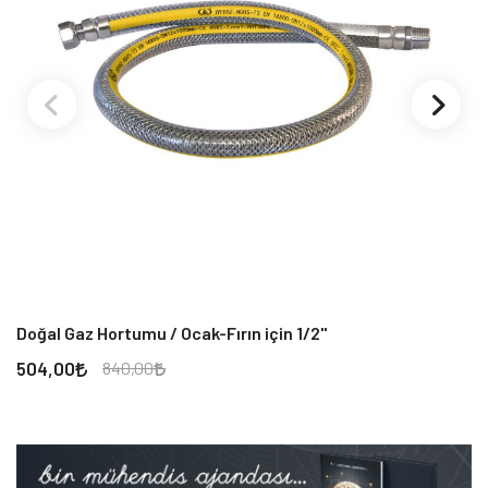
Doğal Gaz Hortumu / Ocak-Fırın için 1/2"
Ay
504,00
1
840,00