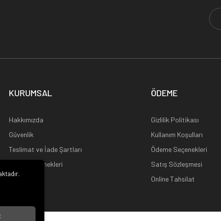
KURUMSAL
ÖDEME
Hakkımızda
Gizlilik Politikası
Güvenlik
Kullanım Koşulları
Teslimat ve İade Şartları
Ödeme Seçenekleri
Kargo Seçenekleri
Satış Sözleşmesi
aktadır.
Ana Sayfa
Online Tahsilat
i
t