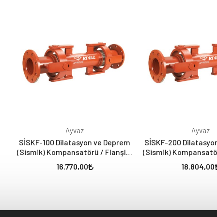
Ayvaz
Ayvaz
SİSKF-100 Dilatasyon ve Deprem
SİSKF-200 Dilatasyo
(Sismik) Kompansatörü / Flanşlı /
(Sismik) Kompansatörü
FM Belgeli
FM Belgel
16.770,00
18.804,00