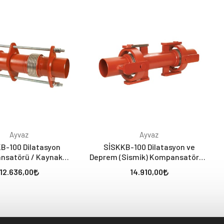
Ayvaz
Ayvaz
B-100 Dilatasyon
SİSKKB-100 Dilatasyon ve
nsatörü / Kaynak
Deprem (Sismik) Kompansatörü /
ivli (Yanal Hareket:
Kaynak Boyunlu
12.636,00
14.910,00
-/+100 mm)