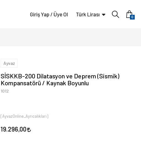
Giriş Yap / Üye Ol
Türk Lirası
0
Ayvaz
SİSKKB-200 Dilatasyon ve Deprem (Sismik)
Kompansatörü / Kaynak Boyunlu
1012
[AyvazOnline_Ayrıcalıkları]
19.296,00