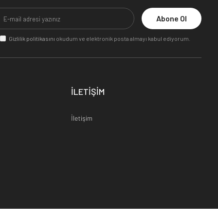
Abone Ol
Gizlilik politikasını
okudum ve elektronik posta almayı kabul ediyorum.
İLETİŞİM
İletişim