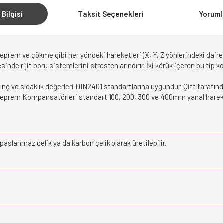
 Bilgisi
Taksit Seçenekleri
Yoruml
em ve çökme gibi her yöndeki hareketleri (X, Y, Z yönlerindeki dairese
inde rijit boru sistemlerini stresten arındırır. İki körük içeren bu tip
ınç ve sıcaklık değerleri DIN2401 standartlarına uygundur. Çift tarafın
Deprem Kompansatörleri standart 100, 200, 300 ve 400mm yanal hareket
aslanmaz çelik ya da karbon çelik olarak üretilebilir.