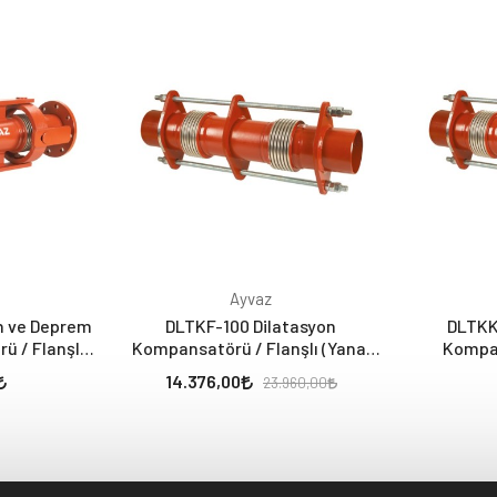
Ayvaz
n ve Deprem
DLTKF-100 Dilatasyon
DLTKK
 / Flanşlı /
Kompansatörü / Flanşlı (Yanal
Kompa
i
Hareket: -/+100 mm)
Boyunlu-Y
14.376,00
23.960,00