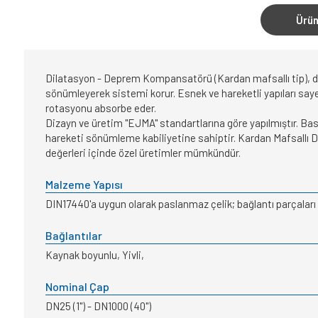
Ürün
Dilatasyon - Deprem Kompansatörü (Kardan mafsallı tip), depr
sönümleyerek sistemi korur. Esnek ve hareketli yapıları sayes
rotasyonu absorbe eder.
Dizayn ve üretim "EJMA" standartlarına göre yapılmıştır. Bas
hareketi sönümleme kabiliyetine sahiptir. Kardan Mafsallı 
değerleri içinde özel üretimler mümkündür.
Malzeme Yapısı
DIN17440'a uygun olarak paslanmaz çelik; bağlantı parçaları p
Bağlantılar
Kaynak boyunlu, Yivli,
Nominal Çap
DN25 (1") - DN1000 (40")