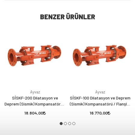
BENZER ÜRÜNLER
Ayvaz
Ayvaz
SİSKF-200 Dilatasyon ve
SİSKF-100 Dilatasyon ve Deprem
Deprem (Sismik) Kompansatörü /
(Sismik) Kompansatörü / Flanşlı /
Flanşlı / FM Belgeli
FM Belgeli
18.804,00
16.770,00