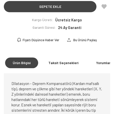
SEPETE EKLE
Kargo Ücreti:
Ücretsiz Kargo
Garanti Süresi:
24 Ay Garanti
Fiyatı Düşünce Haber Ver
Bu Ürünü Paylaş
Ürün Bilgisi
Taksit Seçenekleri
Yorumlar
(0
Dilatasyon - Deprem Kompansatörü (Kardan mafsallı
tip), deprem ve çökme gibi her yöndeki hareketleri (X, Y,
Z yönlerindeki dairesel hareketleri) emerek, boru
hatlarındaki her türlü hareketi sönümleyerek sistemi
korur. Esnek ve hareketli yapıları sayesinde rijit boru
sistemlerini stresten arındırır. İki körük içeren bu tip