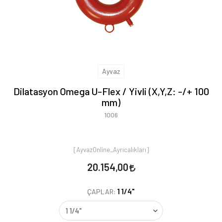
Ayvaz
Dilatasyon Omega U-Flex / Yivli (X,Y,Z: -/+ 100
mm)
1006
[AyvazOnline_Ayrıcalıkları]
20.154,00
1 1/4"
ÇAPLAR: