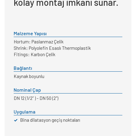
kolay montaj imkanı sunar.
Malzeme Yapısı
Hortum: Paslanmaz Çelik
Shrink: Polyolefin Esaslı Thermoplastik
Fitings: Karbon Çelik
Bağlantı
Kaynak boyunlu
Nominal Çap
DN 12 (1/2” ) - DN 50 (2")
Uygulama
✓
Bina dilatasyon geçiş noktaları