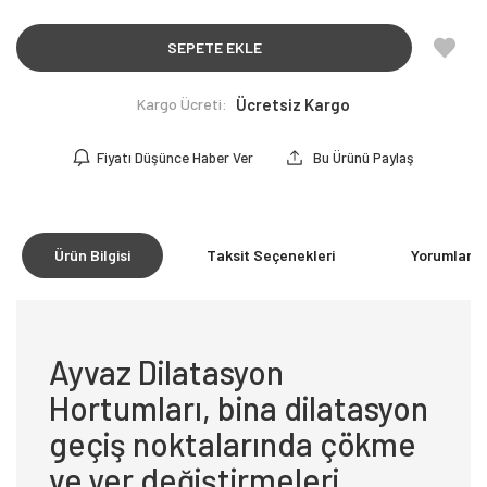
SEPETE EKLE
Kargo Ücreti:
Ücretsiz Kargo
Fiyatı Düşünce Haber Ver
Bu Ürünü Paylaş
Ürün Bilgisi
Taksit Seçenekleri
Yorumlar
(0
Ayvaz Dilatasyon
Hortumları, bina dilatasyon
geçiş noktalarında çökme
ve yer değiştirmeleri