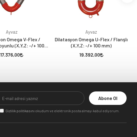
Ayvaz
Ayvaz
yon Omega V-Flex /
Dilatasyon Omega U-Flex / Flanşlı
D
yunlu (X,Y,Z: -/+ 100
(X,Y,Z: -/+ 100 mm)
mm)
17.376,00
19.392,00
Abone Ol
Gizlilik politikasını
okudum ve elektronik posta almayı kabul ediyorum.