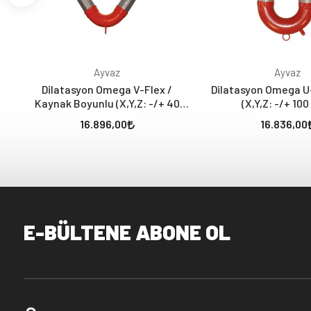
Ayvaz
Ayvaz
Dilatasyon Omega V-Flex /
Dilatasyon Omega U-F
Kaynak Boyunlu (X,Y,Z: -/+ 40
(X,Y,Z: -/+ 10
mm)
16.896,00
16.836,00
E-BÜLTENE ABONE OL