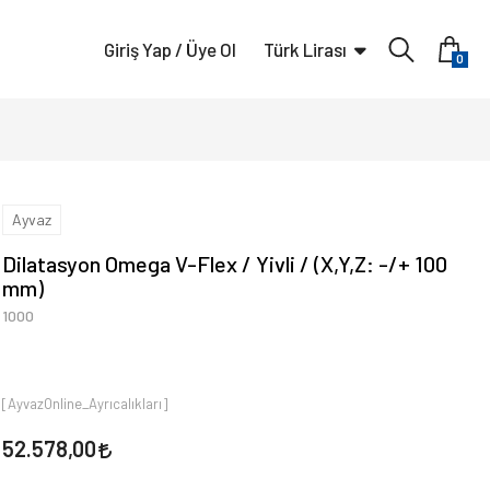
Giriş Yap / Üye Ol
Türk Lirası
0
Ayvaz
Dilatasyon Omega V-Flex / Yivli / (X,Y,Z: -/+ 100
mm)
1000
[AyvazOnline_Ayrıcalıkları]
52.578,00