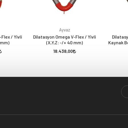
Ayvaz
lex / Yivli
Dilatasyon Omega V-Flex / Yivli
Dilatas
0 mm)
(X,Y,Z: -/+ 40 mm)
Kaynak Bo
18.438,00