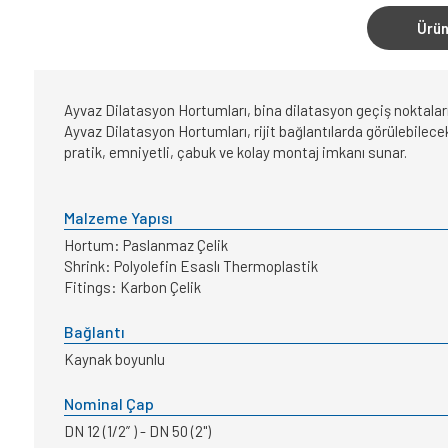
Ürün
Ayvaz Dilatasyon Hortumları, bina dilatasyon geçiş noktaların
Ayvaz Dilatasyon Hortumları, rijit bağlantılarda görülebilecek
pratik, emniyetli, çabuk ve kolay montaj imkanı sunar.
Malzeme Yapısı
Hortum: Paslanmaz Çelik
Shrink: Polyolefin Esaslı Thermoplastik
Fitings: Karbon Çelik
Bağlantı
Kaynak boyunlu
Nominal Çap
DN 12 (1/2” ) - DN 50 (2")