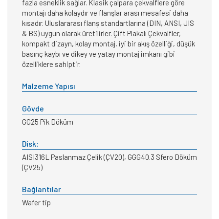
fazla esneklik sağlar. Klasik çalpara çekvalflere göre
montajı daha kolaydır ve flanşlar arası mesafesi daha
kısadır. Uluslararası flanş standartlarına (DIN, ANSI, JIS
& BS) uygun olarak üretilirler. Çift Plakalı Çekvalfler,
kompakt dizayn, kolay montaj, iyi bir akış özelliği, düşük
basınç kaybı ve dikey ve yatay montaj imkanı gibi
özelliklere sahiptir.
Malzeme Yapısı
Gövde
GG25 Pik Döküm
Disk:
AISI316L Paslanmaz Çelik (ÇV20), GGG40.3 Sfero Döküm
(ÇV25)
Bağlantılar
Wafer tip