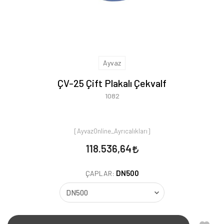
Ayvaz
ÇV-25 Çift Plakalı Çekvalf
1082
[AyvazOnline_Ayrıcalıkları]
118.536,64
DN500
ÇAPLAR: