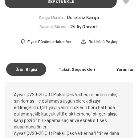
SEPETE EKLE
Kargo Ücreti:
Ücretsiz Kargo
Garanti Süresi:
24 Ay Garanti
Fiyatı Düşünce Haber Ver
Bu Ürünü Paylaş
Ürün Bilgisi
Taksit Seçenekleri
Yorumlar
(0
Ayvaz ÇV20-25 Çift Plakalı Çek Valfler, minimum akış
sınırlaması ile çalışmaya uygun olarak dizayn
edilmişlerdir. Çift yaylı yarım disklerin boru hattında
çalışma şekli; kauçuk sitli disk herhangi bir geri akışa
karşı pozitif bir kapama sağlar ve esnek sit ses
oluşumunu önler.
Ayvaz ÇV20-25 Çift Plakalı Çek Valfler hafiftir ve daha