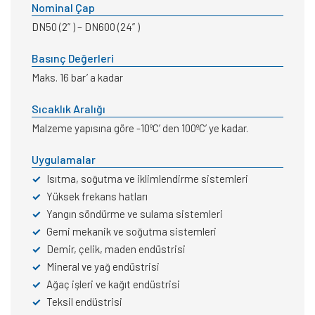
Nominal Çap
DN50 (2” ) – DN600 (24” )
Basınç Değerleri
Maks. 16 bar’ a kadar
Sıcaklık Aralığı
Malzeme yapısına göre -10ºC’ den 100ºC’ ye kadar.
Uygulamalar
✓
Isıtma, soğutma ve iklimlendirme sistemleri
✓
Yüksek frekans hatları
✓
Yangın söndürme ve sulama sistemleri
✓
Gemi mekanik ve soğutma sistemleri
✓
Demir, çelik, maden endüstrisi
✓
Mineral ve yağ endüstrisi
✓
Ağaç işleri ve kağıt endüstrisi
✓
Teksil endüstrisi