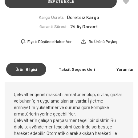
SEPETE EKLE
Kargo Ücreti:
Ücretsiz Kargo
Garanti Süresi:
24 Ay Garanti
Fiyatı Düşünce Haber Ver
Bu Ürünü Paylaş
Ürün Bilgisi
Taksit Seçenekleri
Yorumlar
(0
Çekvalfler genel maksatlı armatürler olup, sıvılar, gazlar
ve buhar için uygulama alanları vardır. İşletme
emniyetini yükseltirler ve duruma göre komplike
armatürlerin yerine geçebilirler.
Çekvalflerin çalışan parçası menteşeli bir disktir. Bu
disk, tek yönde menteşe pimi üzerinde serbestçe
hareket edebilir. Otomatik olarak akışkan hareketi ile