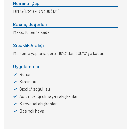
Nominal Çap
DN15 (1/2” ) – DN300 (12” )
Basınç Değerleri
Maks. 16 bar’ a kadar
Sıcaklık Aralığı
Malzeme yapısına göre -10ºC’ den 300ºC’ ye kadar.
Uygulamalar
✓
Buhar
✓
Kızgın su
✓
Sıcak / soğuk su
✓
Asit niteliği olmayan akışkanlar
✓
Kimyasal akışkanlar
✓
Basınçlı hava