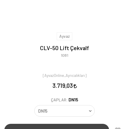
Ayvaz
CLV-50 Lift Çekvalf
1081
[AyvazOnline_Ayrıcalıkları]
3.719,03
DN15
ÇAPLAR: