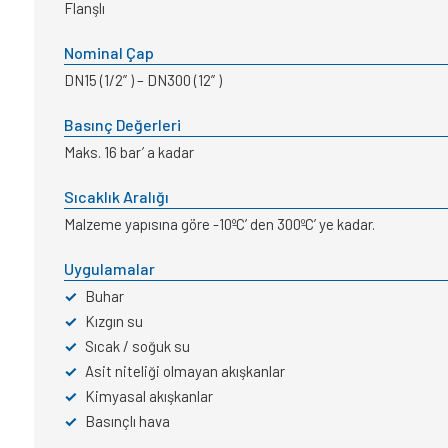
Flanşlı
Nominal Çap
DN15 (1/2” ) – DN300 (12” )
Basınç Değerleri
Maks. 16 bar’ a kadar
Sıcaklık Aralığı
Malzeme yapısına göre -10ºC’ den 300ºC’ ye kadar.
Uygulamalar
✓
Buhar
✓
Kızgın su
✓
Sıcak / soğuk su
✓
Asit niteliği olmayan akışkanlar
✓
Kimyasal akışkanlar
✓
Basınçlı hava