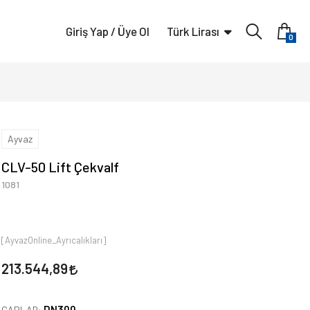
Giriş Yap / Üye Ol
Türk Lirası
0
Ayvaz
CLV-50 Lift Çekvalf
1081
[AyvazOnline_Ayrıcalıkları]
213.544,89
DN300
ÇAPLAR: