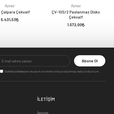
Ayvaz
Ayvaz
 Çalpara Çekvalf
ÇV-10S/2 Paslanmaz Disko
Çekvalf
5.431,53
1.572,00
Abone Ol
Gizlilik politikasını
okudum ve elektronik posta almayı kabul ediyorum.
İLETİŞİM
İletişim