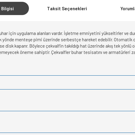
 Bilgisi
Taksit Seçenekleri
Yoruml
buhar için uygulama alanları vardır. İşletme emniyetini yükseltirler ve 
tek yönde menteşe pimi üzerinde serbestçe hareket edebilir. Otomatik ola
e disk kapanr. Böylece çekvalfin takıldığı hat üzerinde akış tek yönlü ol
lemeyecek öneme sahiptir. Çekvalfler buhar tesisatını ve armatürleri z