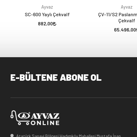
Ayvaz
Ayvaz
SC-600 Yaylı Çekvalf
ÇV-11/S2 Paslanm
Çekvalf
882,00
65.496,00
E-BÜLTENE ABONE OL
Atatürk Sanayi Bölgesi Hadımköy Mahallesi Mustafa İnan