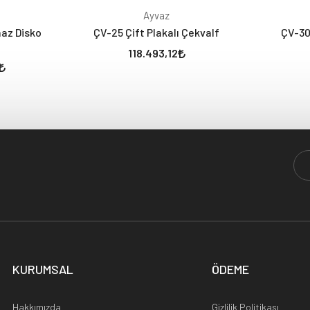
Ayvaz
az Disko
ÇV-25 Çift Plakalı Çekvalf
ÇV-30
118.493,12
KURUMSAL
ÖDEME
Hakkımızda
Gizlilik Politikası