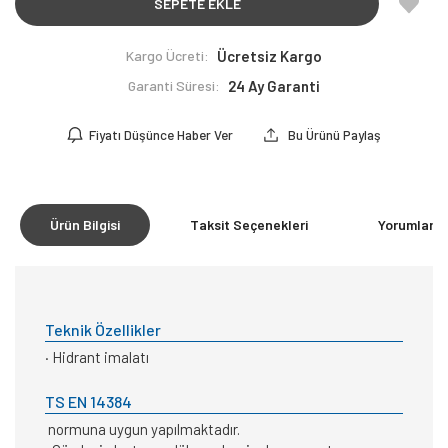
SEPETE EKLE
Kargo Ücreti:
Ücretsiz Kargo
Garanti Süresi:
24 Ay Garanti
Fiyatı Düşünce Haber Ver
Bu Ürünü Paylaş
Ürün Bilgisi
Taksit Seçenekleri
Yorumlar
(0
Teknik Özellikler
· Hidrant imalatı
TS EN 14384
normuna uygun yapılmaktadır.