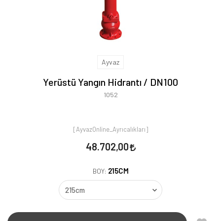
Ayvaz
Yerüstü Yangın Hidrantı / DN100
1052
[AyvazOnline_Ayrıcalıkları]
48.702,00
215CM
BOY: