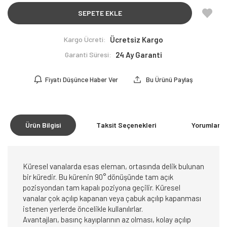
SEPETE EKLE
Kargo Ücreti:
Ücretsiz Kargo
Garanti Süresi:
24 Ay Garanti
Fiyatı Düşünce Haber Ver
Bu Ürünü Paylaş
Ürün Bilgisi
Taksit Seçenekleri
Yorumlar
(0
Küresel vanalarda esas eleman, ortasında delik bulunan
bir küredir. Bu kürenin 90° dönüşünde tam açık
pozisyondan tam kapalı poziyona geçilir. Küresel
vanalar çok açılıp kapanan veya çabuk açılıp kapanması
istenen yerlerde öncelikle kullanılırlar.
Avantajları, basınç kayıplarının az olması, kolay açılıp