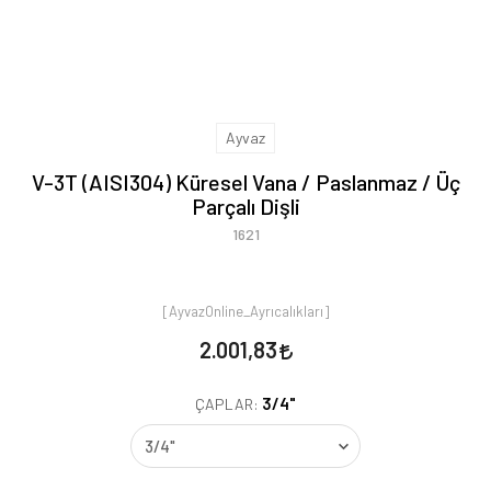
Ayvaz
V-3T (AISI304) Küresel Vana / Paslanmaz / Üç
Parçalı Dişli
1621
[AyvazOnline_Ayrıcalıkları]
2.001,83
3/4"
ÇAPLAR: