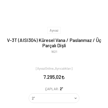
Ayvaz
V-3T (AISI304) Küresel Vana / Paslanmaz / Üç
Parçalı Dişli
1621
[AyvazOnline_Ayrıcalıkları]
7.295,02
2"
ÇAPLAR: