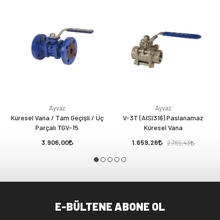
Ayvaz
Ayvaz
Küresel Vana / Tam Geçişli / Üç
V-3T (AISI316) Paslanamaz
Parçalı TGV-15
Küresel Vana
3.906,00
1.659,26
2.765,43
E-BÜLTENE ABONE OL