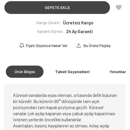
SEPETE EKLE
Kargo Ücreti:
Ücretsiz Kargo
Garanti Süresi:
24 Ay Garanti
Fiyatı Düşünce Haber Ver
Bu Ürünü Paylaş
Ürün Bilgisi
Taksit Seçenekleri
Yorumlar
(0
Küresel vanalarda esas eleman, ortasında delik bulunan
bir küredir. Bu kürenin 90° dönüşünde tam açık
pozisyondan tam kapalı poziyona geçilir. Küresel
vanalar çok açılıp kapanan veya çabuk açılıp kapanması
istenen yerlerde öncelikle kullanılırlar.
Avantajları, basınç kayıplarının az olması, kolay açılıp