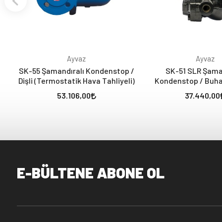
Ayvaz
Ayvaz
SK-55 Şamandıralı Kondenstop /
SK-51 SLR Şama
Dişli (Termostatik Hava Tahliyeli)
Kondenstop / Buha
Çözücülü / D
53.106,00
37.440,00
E-BÜLTENE ABONE OL