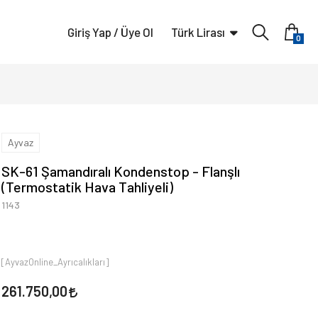
Giriş Yap / Üye Ol
Türk Lirası
0
Ayvaz
SK-61 Şamandıralı Kondenstop - Flanşlı
(Termostatik Hava Tahliyeli)
1143
[AyvazOnline_Ayrıcalıkları]
261.750,00