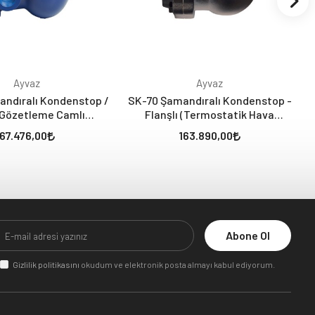
Ayvaz
Ayvaz
ndıralı Kondenstop /
SK-70 Şamandıralı Kondenstop -
/ Gözetleme Camlı
Flanşlı (Termostatik Hava
atik Hava Tahliyeli)
Tahliyeli)
67.476,00
163.890,00
Abone Ol
Gizlilik politikasını
okudum ve elektronik posta almayı kabul ediyorum.