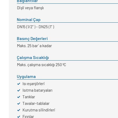
Bağlantılar
Dişli veya flanşlı
Nominal Çap
DN15 (1/2” ) - DN25 (1” )
Basınç Değerleri
Maks. 25 bar’ a kadar
Çalışma Sıcaklığı
Maks. çalışma sıcaklığı 250 ºC
Uygulama
✓
Isı eşanjörleri
✓
Isıtma bataryaları
✓
Tanklar
✓
Tavalar-tablalar
✓
Kurutma silindirleri
✓
Fırınlar