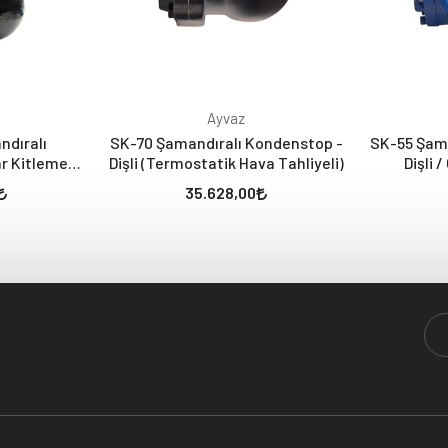
Ayvaz
ndıralı
SK-70 Şamandıralı Kondenstop -
SK-55 Şama
r Kitleme
Dişli (Termostatik Hava Tahliyeli)
Dişli 
işli
(Termost
35.628,00