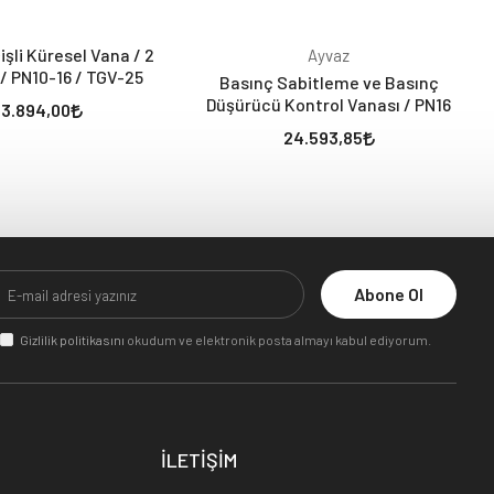
şli Küresel Vana / 2
Ayvaz
 / PN10-16 / TGV-25
Basınç Sabitleme ve Basınç
Düşürücü Kontrol Vanası / PN16
3.894,00
24.593,85
Abone Ol
Gizlilik politikasını
okudum ve elektronik posta almayı kabul ediyorum.
İLETİŞİM