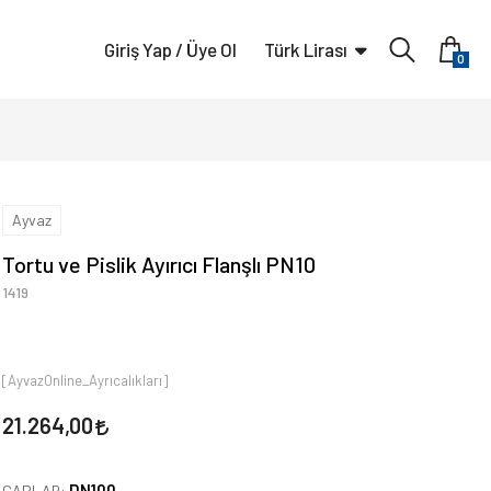
Giriş Yap / Üye Ol
Türk Lirası
0
Ayvaz
Tortu ve Pislik Ayırıcı Flanşlı PN10
1419
[AyvazOnline_Ayrıcalıkları]
21.264,00
DN100
ÇAPLAR: