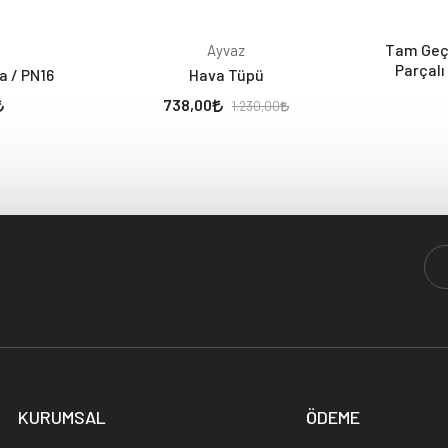
Tam Geçi
Ayvaz
Parçalı
a / PN16
Hava Tüpü
738,00
1.230,00
KURUMSAL
ÖDEME