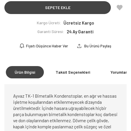
SEPETE EKLE
Kargo Ücreti:
Ücretsiz Kargo
Garanti Süresi:
24 Ay Garanti
Fiyatı Düşünce Haber Ver
Bu Ürünü Paylaş
Ürün Bilgisi
Taksit Seçenekleri
Yorumlar
(0
Ayvaz TK-1 Bimetalik Kondenstoplar, en ağır ve hassas
işletme koşullarından etkilenmeyecek dizaynda
üretilmektedir. İçinde hasara uğrayabilecek hiçbir
parça bulunmayan bimetalik kondenstoplar koç darbesi
ve don olaylarından etkilenmez. Dövme çelik gövde,
kapak içinde komple paslanmaz çelik süzgeç ve özel