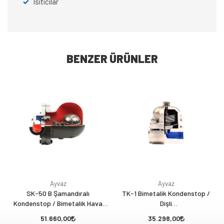
✓
Isıtıcılar
BENZER ÜRÜNLER
Ayvaz
Ayvaz
SK-50 B Şamandıralı
TK-1 Bimetalik Kondenstop /
Kondenstop / Bimetalik Hava
Dişli
Tahliyeli / Dişli
(Termostatik/Termodinamik)
51.660,00
35.298,00