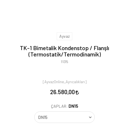
Ayvaz
TK-1 Bimetalik Kondenstop / Flanşlı
(Termostatik/Termodinamik)
1135
[AyvazOnline_Ayrıcalıkları]
26.580,00
DN15
ÇAPLAR: