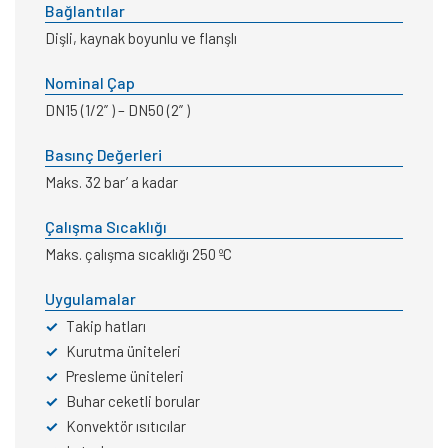
Bağlantılar
Dişli, kaynak boyunlu ve flanşlı
Nominal Çap
DN15 (1/2” ) – DN50 (2” )
Basınç Değerleri
Maks. 32 bar’ a kadar
Çalışma Sıcaklığı
Maks. çalışma sıcaklığı 250 ºC
Uygulamalar
✓
Takip hatları
✓
Kurutma üniteleri
✓
Presleme üniteleri
✓
Buhar ceketli borular
✓
Konvektör ısıtıcılar