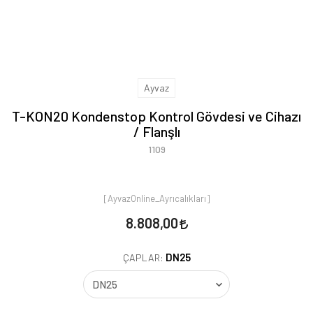
Ayvaz
T-KON20 Kondenstop Kontrol Gövdesi ve Cihazı
/ Flanşlı
1109
[AyvazOnline_Ayrıcalıkları]
8.808,00
DN25
ÇAPLAR: