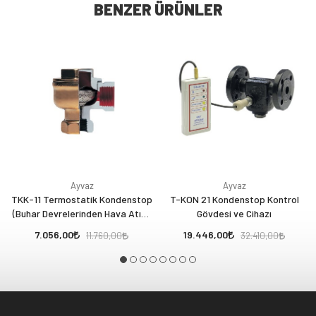
BENZER ÜRÜNLER
Ayvaz
Ayvaz
TKK-11 Termostatik Kondenstop
T-KON 21 Kondenstop Kontrol
(Buhar Devrelerinden Hava Atıcı)
Gövdesi ve Cihazı
- 1/2" Dişli (Köşe Tipi)
7.056,00
19.446,00
11.760,00
32.410,00