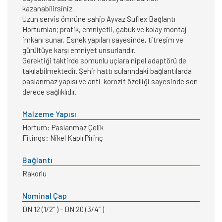
kazanabilirsiniz.
Uzun servis ömrüne sahip Ayvaz Suflex Bağlantı
Hortumları; pratik, emniyetli, çabuk ve kolay montaj
imkanı sunar. Esnek yapıları sayesinde, titreşim ve
gürültüye karşı emniyet unsurlarıdır.
Gerektiği taktirde somunlu uçlara nipel adaptörü de
takılabilmektedir. Şehir hattı sularındaki bağlantılarda
paslanmaz yapısı ve anti-korozif özelliği sayesinde son
derece sağlıklıdır.
Malzeme Yapısı
Hortum: Paslanmaz Çelik
Fitings: Nikel Kaplı Pirinç
Bağlantı
Rakorlu
Nominal Çap
DN 12 (1/2” ) - DN 20 (3/4” )