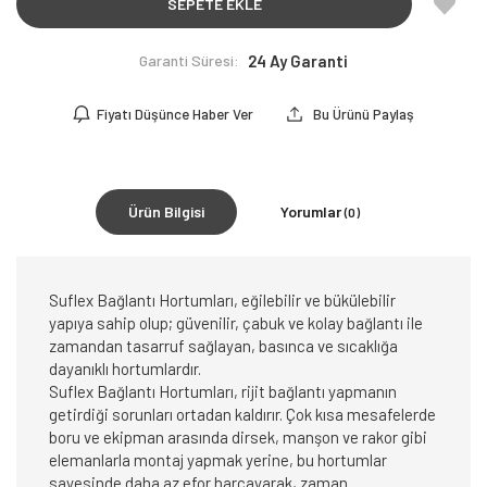
SEPETE EKLE
Garanti Süresi:
24 Ay Garanti
Fiyatı Düşünce Haber Ver
Bu Ürünü Paylaş
Ürün Bilgisi
Yorumlar
(0)
Suflex Bağlantı Hortumları, eğilebilir ve bükülebilir
yapıya sahip olup; güvenilir, çabuk ve kolay bağlantı ile
zamandan tasarruf sağlayan, basınca ve sıcaklığa
dayanıklı hortumlardır.
Suflex Bağlantı Hortumları, rijit bağlantı yapmanın
getirdiği sorunları ortadan kaldırır. Çok kısa mesafelerde
boru ve ekipman arasında dirsek, manşon ve rakor gibi
elemanlarla montaj yapmak yerine, bu hortumlar
sayesinde daha az efor harcayarak, zaman