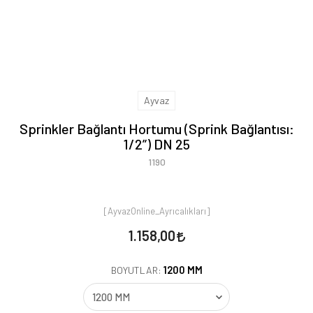
Ayvaz
Sprinkler Bağlantı Hortumu (Sprink Bağlantısı:
1/2”) DN 25
1190
[AyvazOnline_Ayrıcalıkları]
1.158,00
1200 MM
BOYUTLAR: