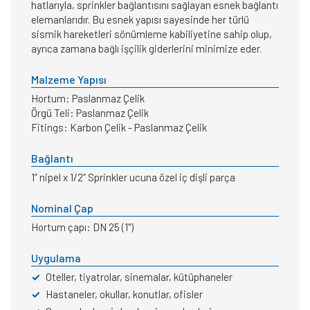
hatlarıyla, sprinkler bağlantısını sağlayan esnek bağlantı
elemanlarıdır. Bu esnek yapısı sayesinde her türlü
sismik hareketleri sönümleme kabiliyetine sahip olup,
ayrıca zamana bağlı işçilik giderlerini minimize eder.
Malzeme Yapısı
Hortum: Paslanmaz Çelik
Örgü Teli: Paslanmaz Çelik
Fitings: Karbon Çelik - Paslanmaz Çelik
Bağlantı
1” nipel x 1/2” Sprinkler ucuna özel iç dişli parça
Nominal Çap
Hortum çapı: DN 25 (1")
Uygulama
✓
Oteller, tiyatrolar, sinemalar, kütüphaneler
✓
Hastaneler, okullar, konutlar, ofisler