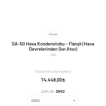
Ayvaz
SA-50 Hava Kondenstobu - Flanşlı (Hava
Devrelerinden Sıvı Atıcı)
1112
[AyvazOnline_Ayrıcalıkları]
74.448,00
DN32
ÇAPLAR: