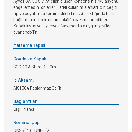
Ayvaz SA-50 Sıvı Atıcılar, oluşan kondensin sirkülasyonu
engellemesini önlerler. Farklı kullanım alanları için çeşitli
tip ve boyutlarda temin edilebilirler. Gerektiğinde boru
bağlantılarını bozmadan sökülüp bakım görebilirler.
Kapak kısmı yatay veya dikey montaja uygun şekilde
ayarlanabilir.
Malzeme Yapısı
Gövde ve Kapak
GGG 40.3 Sfero Döküm
İç Aksam:
AISI 304 Paslanmaz Çelik
Bağlantılar
Dişli, flanşlı
Nominal Çap
DN25 (1” ) - DN50 (2” )