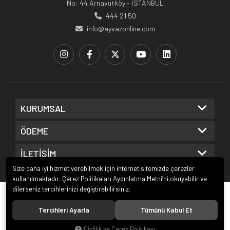
No: 44 Arnavutköy - İSTANBUL
444 21 50
info@ayvazonline.com
KURUMSAL
ÖDEME
İLETİŞİM
Size daha iyi hizmet verebilmek için internet sitemizde çerezler
kullanılmaktadır. Çerez Politikaları Aydınlatma Metni’ni okuyabilir ve
dilerseniz tercihlerinizi değiştirebilirsiniz.
© 2020
Ayvaz Online
. Tüm hakları saklıdır.
Tercihleri Ayarla
Tümünü Kabul Et
Gizlilik ve Çerez Politikası