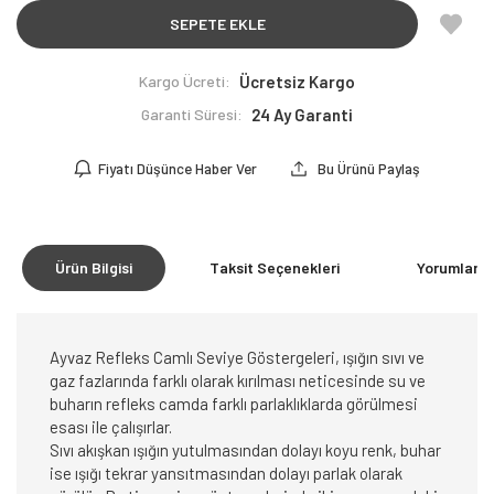
SEPETE EKLE
Kargo Ücreti:
Ücretsiz Kargo
Garanti Süresi:
24 Ay Garanti
Fiyatı Düşünce Haber Ver
Bu Ürünü Paylaş
Ürün Bilgisi
Taksit Seçenekleri
Yorumlar
(0
Ayvaz Refleks Camlı Seviye Göstergeleri, ışığın sıvı ve
gaz fazlarında farklı olarak kırılması neticesinde su ve
buharın refleks camda farklı parlaklıklarda görülmesi
esası ile çalışırlar.
Sıvı akışkan ışığın yutulmasından dolayı koyu renk, buhar
ise ışığı tekrar yansıtmasından dolayı parlak olarak