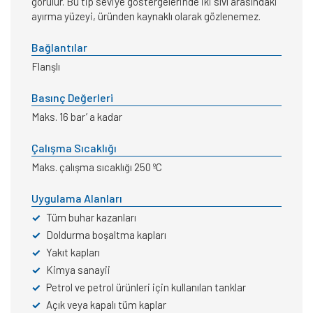
görülür. Bu tip seviye göstergelerinde iki sıvı arasındaki
ayırma yüzeyi, üründen kaynaklı olarak gözlenemez.
Bağlantılar
Flanşlı
Basınç Değerleri
Maks. 16 bar’ a kadar
Çalışma Sıcaklığı
Maks. çalışma sıcaklığı 250 ºC
Uygulama Alanları
✓
Tüm buhar kazanları
✓
Doldurma boşaltma kapları
✓
Yakıt kapları
✓
Kimya sanayii
✓
Petrol ve petrol ürünleri için kullanılan tanklar
✓
Açık veya kapalı tüm kaplar