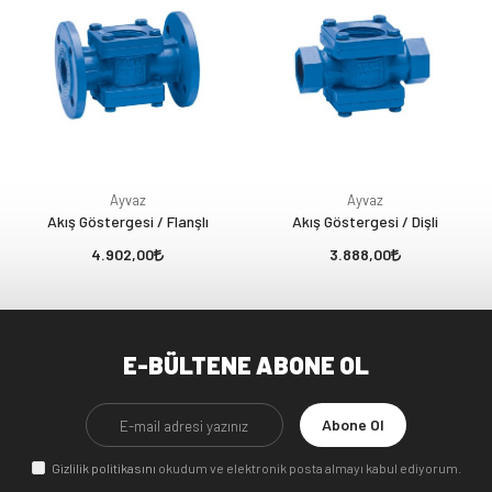
Ayvaz
Ayvaz
Akış Göstergesi / Flanşlı
Akış Göstergesi / Dişli
4.902,00
3.888,00
E-BÜLTENE ABONE OL
Abone Ol
Gizlilik politikasını
okudum ve elektronik posta almayı kabul ediyorum.