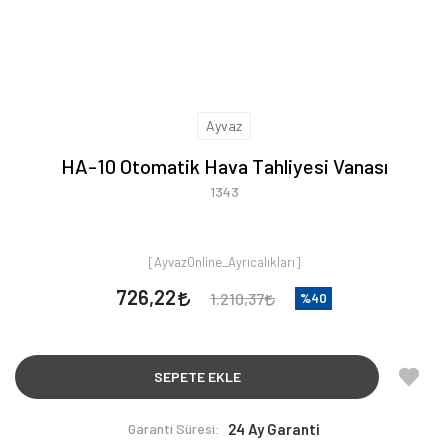
Ayvaz
HA-10 Otomatik Hava Tahliyesi Vanası
1343
[AyvazOnline_Ayrıcalıkları]
726,22
1.210,37
%40
SEPETE EKLE
Garanti Süresi:
24 Ay Garanti