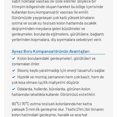
sabit noktalar vasıtası ile izole edilirler. Böylece bir
titreşim bölgesinde oluşan hareket bu bölge içerisinde
kullanılan boru kompansatör vasıtası ile emilir.
Günümüzde yaygınlaşan çok katlı yüksek binaların
ısıtma ve sıcak su tesisatı kolon hatlarında sıcaklık
değişiminden meydana gelen büzülmeler ve
genleşmeler, borularda eğilmelere, gürültülere, bağlantı
yerlerinden kopmalara, diş sıyırmalara sebebiyet verir.
Ayvaz Boru Kompansatörünün Avantajları
✓
Kolon borularındaki genleşmeleri, gürültüleri ve
zorlamaları önler.
✓
Basınç kaybı yaratmadığı için enerji tasarrufu sağlar.
✓
Hazırlık ve montaj zamanının hem çok basit, hem de
çok kısa olması işçilik maliyetini düşürür.
✓
Odalarda, hollerde, bürolarda, görünen kolon
hatlarında rahatlıkla kullanılır. Görüntüsü estetiktir.
90°C/70°C ısıtma tesisatı kolonlarında her katta
yaklaşık 3 mm.lik genleşme olur. 7 katlı (21m.) bir binanın
kolon hattındaki genleşme, havalık ve ana hat