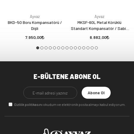
Ayvaz
Ayvaz
BKD-50 Boru Kompansatörü /
MKSF-60L Metal Körüklü
Dişli
Standart Kompansatör / Sabit
Flanşlı (60 mm - Laynerli)
7.950,00
6.882,00
E-BÜLTENE ABONE OL
Abone Ol
Gizlilik politikasını
okudum ve elektronik posta almayı kabul ediyorum.