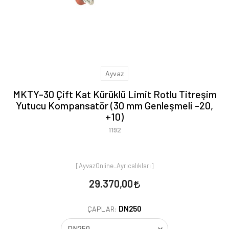
Ayvaz
MKTY-30 Çift Kat Kürüklü Limit Rotlu Titreşim
Yutucu Kompansatör (30 mm Genleşmeli -20,
+10)
1192
[AyvazOnline_Ayrıcalıkları]
29.370,00
DN250
ÇAPLAR: