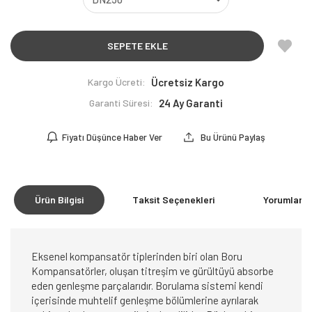
SEPETE EKLE
Kargo Ücreti:
Ücretsiz Kargo
Garanti Süresi:
24 Ay Garanti
Fiyatı Düşünce Haber Ver
Bu Ürünü Paylaş
Ürün Bilgisi
Taksit Seçenekleri
Yorumlar
(0
Eksenel kompansatör tiplerinden biri olan Boru
Kompansatörler, oluşan titreşim ve gürültüyü absorbe
eden genleşme parçalarıdır. Borulama sistemi kendi
içerisinde muhtelif genleşme bölümlerine ayrılarak