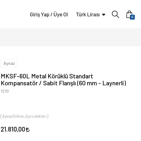
Giriş Yap / Üye Ol
Türk Lirası
0
Ayvaz
MKSF-60L Metal Körüklü Standart
Kompansatör / Sabit Flanşlı (60 mm - Laynerli)
1210
[AyvazOnline_Ayrıcalıkları]
21.810,00