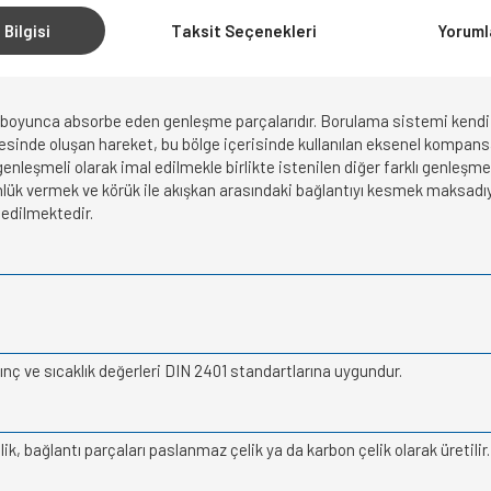
 Bilgisi
Taksit Seçenekleri
Yoruml
 boyunca absorbe eden genleşme parçalarıdır. Borulama sistemi kendi 
lgesinde oluşan hareket, bu bölge içerisinde kullanılan eksenel kompansat
eşmeli olarak imal edilmekle birlikte istenilen diğer farklı genleşm
ük vermek ve körük ile akışkan arasındaki bağlantıyı kesmek maksadıyla 
 edilmektedir.
nç ve sıcaklık değerleri DIN 2401 standartlarına uygundur.
, bağlantı parçaları paslanmaz çelik ya da karbon çelik olarak üretilir. 