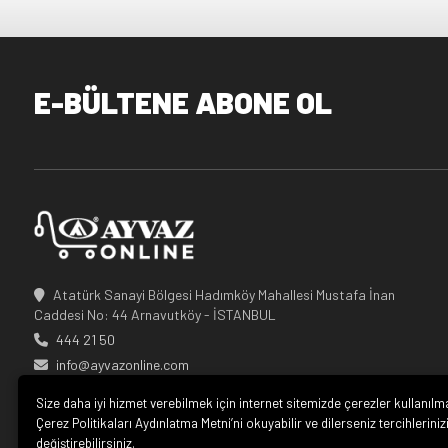
E-BÜLTENE ABONE OL
Atatürk Sanayi Bölgesi Hadımköy Mahallesi Mustafa İnan
Caddesi No: 44 Arnavutköy - İSTANBUL
444 21 50
info@ayvazonline.com
Size daha iyi hizmet verebilmek için internet sitemizde çerezler kullanılm
Çerez Politikaları Aydınlatma Metni’ni okuyabilir ve dilerseniz tercihleriniz
değiştirebilirsiniz.