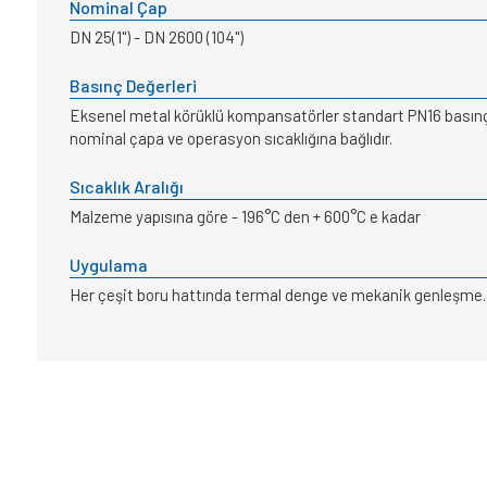
Nominal Çap
DN 25(1") - DN 2600 (104")
Basınç Değerleri
Eksenel metal körüklü kompansatörler standart PN16 basınç s
nominal çapa ve operasyon sıcaklığına bağlıdır.
Sıcaklık Aralığı
Malzeme yapısına göre - 196°C den + 600°C e kadar
Uygulama
Her çeşit boru hattında termal denge ve mekanik genleşme.