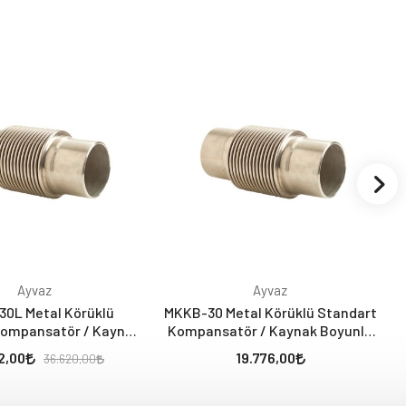
Ayvaz
Ayvaz
0L Metal Körüklü
MKKB-30 Metal Körüklü Standart
Kompansatör / Kaynak
Kompansatör / Kaynak Boyunlu
 (30 mm - Laynerli)
(30 mm - Laynersiz)
2,00
19.776,00
36.620,00