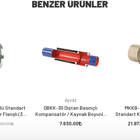
BENZER ÜRÜNLER
Ayvaz
lü Standart
DBKK-30 Dıştan Basınçlı
MKKB-3
anşlı (30
Kompansatör / Kaynak Boyunlu
Standart 
siz)
(30 mm Genleşmeli -20, +10)
Boyunlu
7.830,00
21.97
260,00