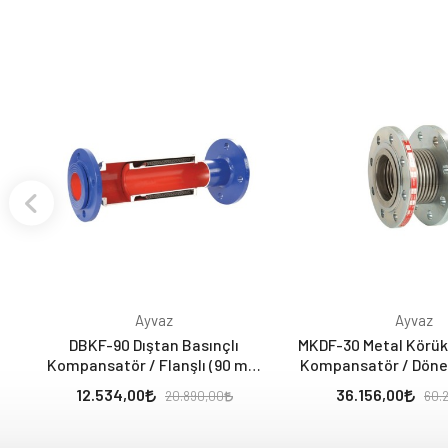
Ayvaz
Ayvaz
DBKF-90 Dıştan Basınçlı
MKDF-30 Metal Körük
Kompansatör / Flanşlı (90 mm
Kompansatör / Döner Fl
Genleşmeli -70, +20)
mm - Layner
12.534,00
36.156,00
20.890,00
60.