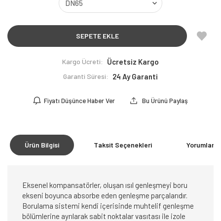
SEPETE EKLE
Kargo Ücreti:
Ücretsiz Kargo
Garanti Süresi:
24 Ay Garanti
Fiyatı Düşünce Haber Ver
Bu Ürünü Paylaş
Ürün Bilgisi
Taksit Seçenekleri
Yorumlar
(0
Eksenel kompansatörler, oluşan ısıl genleşmeyi boru
ekseni boyunca absorbe eden genleşme parçalarıdır.
Borulama sistemi kendi içerisinde muhtelif genleşme
bölümlerine ayrılarak sabit noktalar vasıtası ile izole