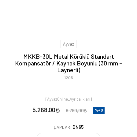
Ayvaz
MKKB-30L Metal Körüklü Standart
Kompansatör / Kaynak Boyunlu (30 mm -
Laynerli)
1205
[AyvazOnline_Ayrıcalıkları]
5.268,00
8.780,00
%40
DN65
ÇAPLAR: