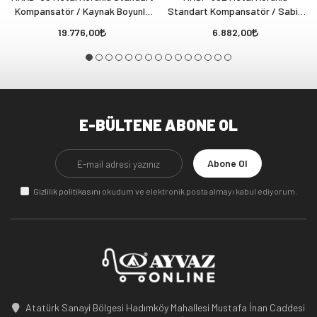
Kompansatör / Kaynak Boyunlu
Standart Kompansatör / Sabit
(30 mm - Laynersiz)
Flanşlı (60 mm - Laynerli)
19.776,00
6.882,00
E-BÜLTENE ABONE OL
Abone Ol
Gizlilik politikasını
okudum ve elektronik posta almayı kabul ediyorum.
Atatürk Sanayi Bölgesi Hadımköy Mahallesi Mustafa İnan Caddesi