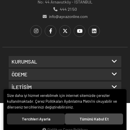
No: 44 Arnavutköy - İSTANBUL
444 21 50
info@ayvazonline.com
KURUMSAL
ÖDEME
İLETİŞİM
Size daha iyi hizmet verebilmek için internet sitemizde çerezler
kullanılmaktadır. Çerez Politikaları Aydınlatma Metni’ni okuyabilir ve
dilerseniz tercihlerinizi değiştirebilirsiniz.
© 2020
Ayvaz Online
. Tüm hakları saklıdır.
Tercihleri Ayarla
Tümünü Kabul Et
Gizlilik ve Çerez Politikası