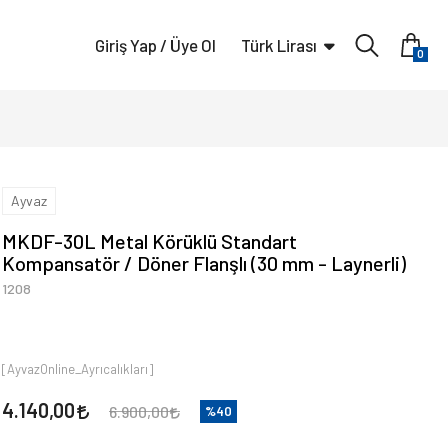
Giriş Yap / Üye Ol
Türk Lirası
0
Ayvaz
MKDF-30L Metal Körüklü Standart
Kompansatör / Döner Flanşlı (30 mm - Laynerli)
1208
[AyvazOnline_Ayrıcalıkları]
4.140,00
6.900,00
%40