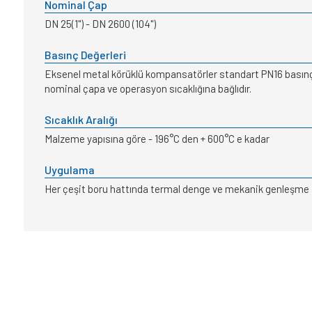
Nominal Çap
DN 25(1") - DN 2600 (104")
Basınç Değerleri
Eksenel metal körüklü kompansatörler standart PN16 basınç s
nominal çapa ve operasyon sıcaklığına bağlıdır.
Sıcaklık Aralığı
Malzeme yapısına göre - 196°C den + 600°C e kadar
Uygulama
Her çeşit boru hattında termal denge ve mekanik genleşme