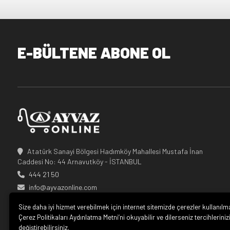
E-BÜLTENE ABONE OL
Atatürk Sanayi Bölgesi Hadımköy Mahallesi Mustafa İnan
Caddesi No: 44 Arnavutköy - İSTANBUL
444 21 50
info@ayvazonline.com
Size daha iyi hizmet verebilmek için internet sitemizde çerezler kullanılm
Çerez Politikaları Aydınlatma Metni’ni okuyabilir ve dilerseniz tercihleriniz
değiştirebilirsiniz.