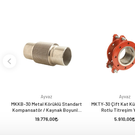
Ayvaz
Ayvaz
MKKB-30 Metal Körüklü Standart
MKTY-30 Çift Kat Kü
Kompansatör / Kaynak Boyunlu
Rotlu Titreşim 
(30 mm - Laynersiz)
Kompansatör (30 mm
19.776,00
5.910,00
-20, +10)