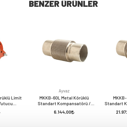
BENZER ÜRÜNLER
Ayvaz
rüklü Limit
MKKB-60L Metal Körüklü
MKKB-3
Yutucu
Standart Kompansatörü /
Standart 
 Genleşmeli
Kaynak Boyunlu (60 mm -
Boyunlu
6.144,00
21.97
Laynerli)