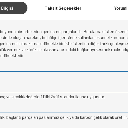
 Bilgisi
Taksit Seçenekleri
Yoruml
 boyunca absorbe eden genleşme parçalarıdır. Borulama sistemi kendi 
lgesinde oluşan hareket, bu bölge içerisinde kullanılan eksenel kompansat
eşmeli olarak imal edilmekle birlikte istenilen diğer farklı genleşm
ük vermek ve körük ile akışkan arasındaki bağlantıyı kesmek maksadıyla 
 edilmektedir.
nç ve sıcaklık değerleri DIN 2401 standartlarına uygundur.
, bağlantı parçaları paslanmaz çelik ya da karbon çelik olarak üretilir. 