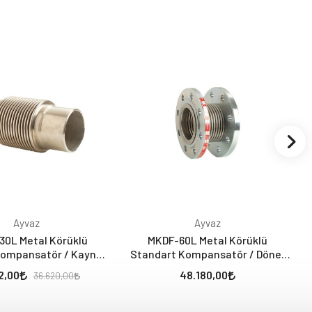
Ayvaz
Ayvaz
0L Metal Körüklü
MKDF-60L Metal Körüklü
Kompansatör / Kaynak
Standart Kompansatör / Döner
 (30 mm - Laynerli)
Flanşlı (60 mm - Laynerli)
2,00
48.180,00
36.620,00