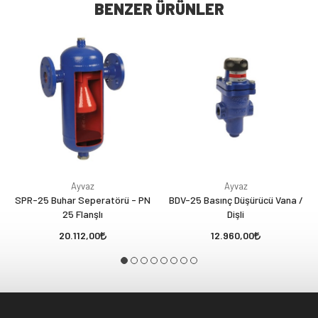
BENZER ÜRÜNLER
Ayvaz
Ayvaz
SPR-25 Buhar Seperatörü - PN
BDV-25 Basınç Düşürücü Vana /
25 Flanşlı
Dişli
20.112,00
12.960,00