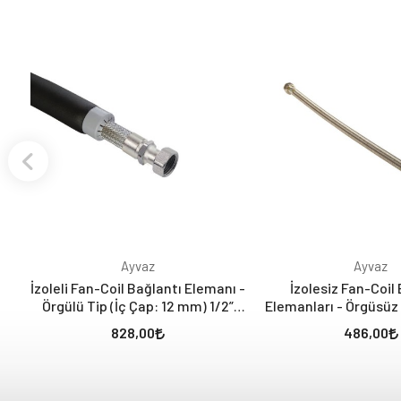
Ayvaz
Ayvaz
İzoleli Fan-Coil Bağlantı Elemanı -
İzolesiz Fan-Coil
Örgülü Tip (İç Çap: 12 mm) 1/2”
Elemanları - Örgüsüz 
Nipel x 1/2” Rakor
12 mm) 1/2” Nipel x
828,00
486,00