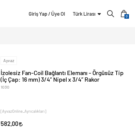
Giriş Yap / Üye Ol
Türk Lirası
0
Ayvaz
İzolesiz Fan-Coil Bağlantı Elemanı - Örgüsüz Tip
(İç Çap: 16 mm) 3/4” Nipel x 3/4” Rakor
1030
[AyvazOnline_Ayrıcalıkları]
582,00