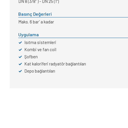
DN 8 (3/8” ) - DN 25 (1")
Basınç Değerleri
Maks. 6 bar’ a kadar
Uygulama
✓
Isıtma sistemleri
✓
Kombi ve fan coil
✓
Şofben
✓
Kat kaloriferi radyatör bağlantıları
✓
Depo bağlantıları