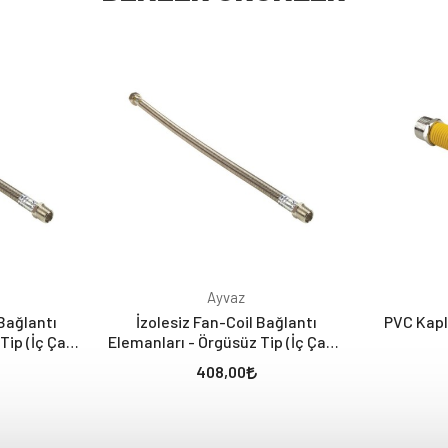
Ayvaz
 Bağlantı
İzolesiz Fan-Coil Bağlantı
PVC Kapl
Tip (İç Çapı:
Elemanları - Örgüsüz Tip (İç Çapı:
 3/4” Rakor
12 mm) 1/2” Nipel x 1/2” Rakor
408,00