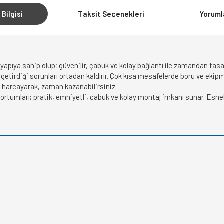
 Bilgisi
Taksit Seçenekleri
Yoruml
ir yapıya sahip olup; güvenilir, çabuk ve kolay bağlantı ile zamandan tas
n getirdiği sorunları ortadan kaldırır. Çok kısa mesafelerde boru ve ek
 harcayarak, zaman kazanabilirsiniz.
rtumları; pratik, emniyetli, çabuk ve kolay montaj imkanı sunar. Esnek