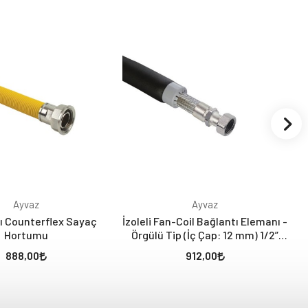
Ayvaz
Ayvaz
ı Counterflex Sayaç
İzoleli Fan-Coil Bağlantı Elemanı -
İ
Hortumu
Örgülü Tip (İç Çap: 12 mm) 1/2”
Nipel x 3/4” Rakor
888,00
912,00