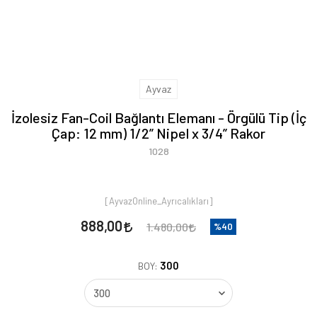
Ayvaz
İzolesiz Fan-Coil Bağlantı Elemanı - Örgülü Tip (İç
Çap: 12 mm) 1/2” Nipel x 3/4” Rakor
1028
[AyvazOnline_Ayrıcalıkları]
888,00
1.480,00
%40
300
BOY: