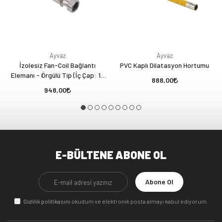
Ayvaz
Ayvaz
İzolesiz Fan-Coil Bağlantı
PVC Kaplı Dilatasyon Hortumu
Elemanı - Örgülü Tip (İç Çap: 16
888,00
mm) 3/4” Nipel x 3/4” Rakor
948,00
E-BÜLTENE ABONE OL
Abone Ol
Gizlilik politikasını
okudum ve elektronik posta almayı kabul ediyorum.