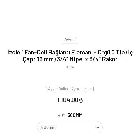
Ayvaz
İzoleli Fan-Coil Bağlantı Elemanı - Örgülü Tip (İç
Çap: 16 mm) 3/4” Nipel x 3/4” Rakor
1024
[AyvazOnline_Ayrıcalıkları]
1.104,00
500MM
BOY: