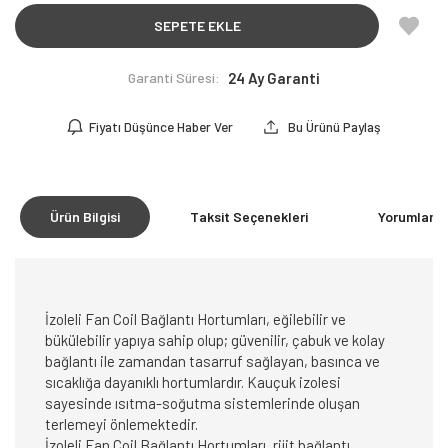
SEPETE EKLE
Garanti Süresi:
24 Ay Garanti
Fiyatı Düşünce Haber Ver
Bu Ürünü Paylaş
Ürün Bilgisi
Taksit Seçenekleri
Yorumlar
(0
İzoleli Fan Coil Bağlantı Hortumları, eğilebilir ve
bükülebilir yapıya sahip olup; güvenilir, çabuk ve kolay
bağlantı ile zamandan tasarruf sağlayan, basınca ve
sıcaklığa dayanıklı hortumlardır. Kauçuk izolesi
sayesinde ısıtma-soğutma sistemlerinde oluşan
terlemeyi önlemektedir.
İzoleli Fan Coil Bağlantı Hortumları, rijit bağlantı