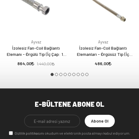
Ayvaz
Ayvaz
İzolesiz Fan-Coil Bağlantı
İzolesiz Fan-Coil Bağlantı
Elemanı - Örgülü Tip (İç Çap: 12
Elemanları - Örgüsüz Tip (İç
mm) 1/2” Nipel x 3/4” Rakor
Çapı: 12 mm) 1/2” Nipel x 3/4”
864,00
486,00
1.440,00
Rakor
E-BÜLTENE ABONE OL
Abone Ol
Gizlilik politikasını
okudum ve elektronik posta almayı kabul ediyorum.