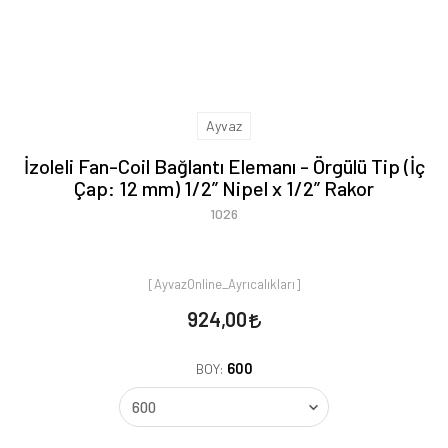
Ayvaz
İzoleli Fan-Coil Bağlantı Elemanı - Örgülü Tip (İç
Çap: 12 mm) 1/2” Nipel x 1/2” Rakor
1026
[AyvazOnline_Ayrıcalıkları]
924,00
600
BOY: