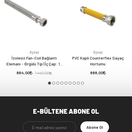
Ayvaz
Ayvaz
İzolesiz Fan-Coil Bağlantı
PVC Kaplı Counterflex Sayaç
Elemanı - Örgülü Tip (İç Çap: 12
Hortumu
mm) 1/2” Nipel x 3/4” Rakor
864,00
888,00
1.440,00
E-BÜLTENE ABONE OL
Abone Ol