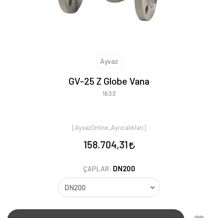
Ayvaz
GV-25 Z Globe Vana
1633
[AyvazOnline_Ayrıcalıkları]
158.704,31
DN200
ÇAPLAR: