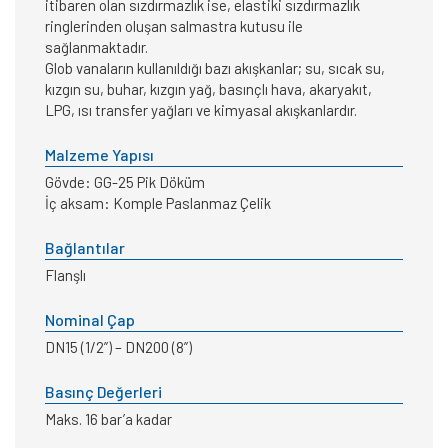
itibaren olan sızdırmazlık ise, elastiki sızdırmazlık
ringlerinden oluşan salmastra kutusu ile
sağlanmaktadır.
Glob vanaların kullanıldığı bazı akışkanlar; su, sıcak su,
kızgın su, buhar, kızgın yağ, basınçlı hava, akaryakıt,
LPG, ısı transfer yağları ve kimyasal akışkanlardır.
Malzeme Yapısı
Gövde: GG-25 Pik Döküm
İç aksam: Komple Paslanmaz Çelik
Bağlantılar
Flanşlı
Nominal Çap
DN15 (1/2”) – DN200 (8”)
Basınç Değerleri
Maks. 16 bar’a kadar