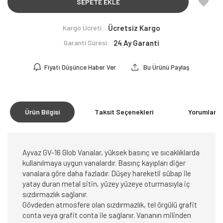
SEPETE EKLE
Kargo Ücreti:
Ücretsiz Kargo
Garanti Süresi:
24 Ay Garanti
Fiyatı Düşünce Haber Ver
Bu Ürünü Paylaş
Ürün Bilgisi
Taksit Seçenekleri
Yorumlar
(0
Ayvaz GV-16 Glob Vanalar, yüksek basınç ve sıcaklıklarda
kullanılmaya uygun vanalardır. Basınç kayıpları diğer
vanalara göre daha fazladır. Düşey hareketli sübap ile
yatay duran metal sitin, yüzey yüzeye oturmasıyla iç
sızdırmazlık sağlanır.
Gövdeden atmosfere olan sızdırmazlık, tel örgülü grafit
conta veya grafit conta ile sağlanır. Vananın milinden