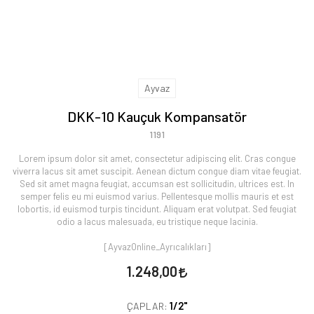
Ayvaz
DKK-10 Kauçuk Kompansatör
1191
Lorem ipsum dolor sit amet, consectetur adipiscing elit. Cras congue
viverra lacus sit amet suscipit. Aenean dictum congue diam vitae feugiat.
Sed sit amet magna feugiat, accumsan est sollicitudin, ultrices est. In
semper felis eu mi euismod varius. Pellentesque mollis mauris et est
lobortis, id euismod turpis tincidunt. Aliquam erat volutpat. Sed feugiat
odio a lacus malesuada, eu tristique neque lacinia.
[AyvazOnline_Ayrıcalıkları]
1.248,00
1/2"
ÇAPLAR: