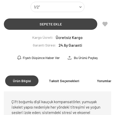
SEPETE EKLE
Kargo Ücreti:
Ücretsiz Kargo
Garanti Süresi:
24 Ay Garanti
Fiyatı Düşünce Haber Ver
Bu Ürünü Paylaş
Ürün Bilgisi
Taksit Seçenekleri
Yorumlar
(0
Çift boğumlu dişli kauçuk kompansatörler, yumuşak
iskelet yapısı nedeniyle her yöndeki titreşimi ve yoğun
sesleri izole eden; sistemdeki stresi ve eksenel