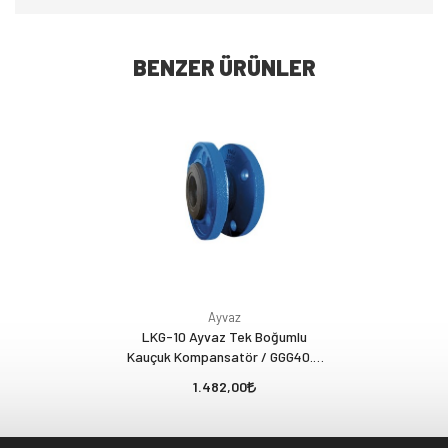
BENZER ÜRÜNLER
Ayvaz
LKG-10 Ayvaz Tek Boğumlu
Kauçuk Kompansatör / GGG40.3
Sfero Flanşlı / EPDM
1.482,00